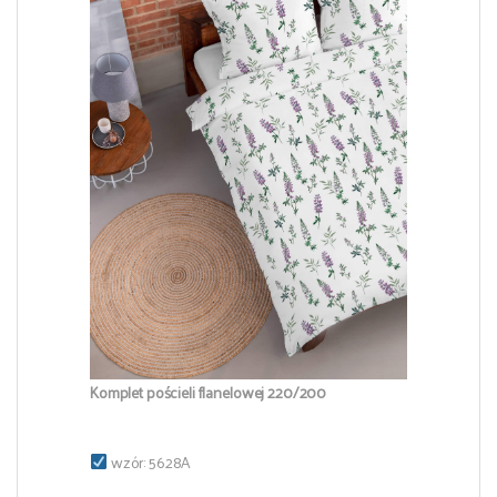
Komplet pościeli flanelowej 220/200
wzór: 5628A