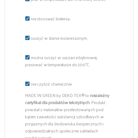
nie stosować bielenia,
suszyć w stanie rozwieszonym,
można suszyć w suszarce bębnowej,
prasować w temperaturze do 200°C,
nie czyścić chemicznie.
MADE IN GREEN by OEKO-TEX® to
niezależny
certyfikat dla produktów tekstylnych
. Produkt
powstał z materiałów przetestowanych pod
kątem zawartości substancji szkodliwych. w
przyjaznych dla środowiska, bezpiecznych i
odpowiedzialnych społecznie zakładach
produkcyjnych