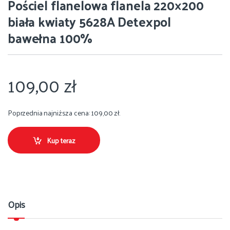
Pościel flanelowa flanela 220×200
biała kwiaty 5628A Detexpol
bawełna 100%
109,00
zł
Poprzednia najniższa cena:
109,00
zł
.
Kup teraz
Opis