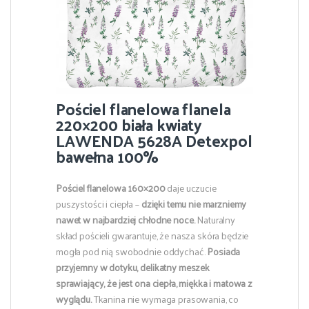
Pościel flanelowa flanela
220×200 biała kwiaty
LAWENDA 5628A Detexpol
bawełna 100%
Pościel flanelowa 160×200
daje uczucie
puszystości i ciepła –
dzięki temu
nie marzniemy
nawet w najbardziej chłodne noce.
Naturalny
skład pościeli gwarantuje, że nasza skóra będzie
mogła pod nią swobodnie oddychać.
Posiada
przyjemny w dotyku, delikatny meszek
sprawiający, że jest ona ciepła, miękka i matowa z
wyglądu.
Tkanina nie wymaga prasowania, co