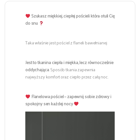
Szukasz miękkiej, ciepłej pościeli która otuli Cię
do snu
Taka właśnie jest pościel z flaneli bawełnianej
Jest to tkanina ciepła i miękka, lecz równocześnie
oddychająca
. Sposób tkania zapewnia
najwyższy komfort oraz ciepło przez całą noc.
Flanelowa pościel – zapewnij sobie zdrowy i
spokojny sen każdej nocy