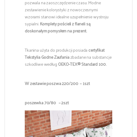
pozwala na zaoszczędzenie czasu. Modne
zestawienie kolorystyki z nowoczesnymi
wzorami stanowi idealne uzupełnienie wystroju
sypialni.
Komplety pościeli z flaneli są
doskonałym pomysłem na prezent.
Tkanina użyta do produkcji posiada
certyfikat
Tekstylia Godne Zaufania
zbadane na substancje
szkodliwe według
OEKO-TEX® Standard 100.
W zestawie poszwa 220/200 – 1szt
poszewka 70/80 – 2szt