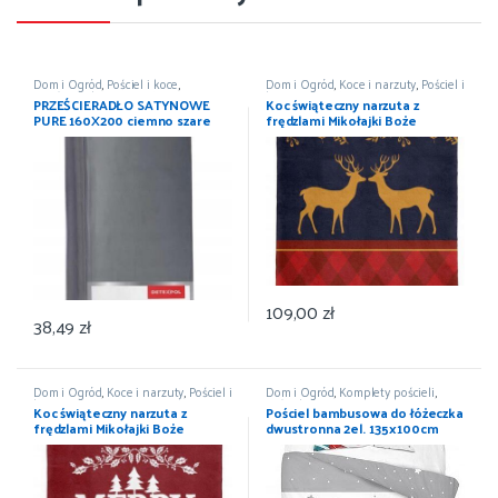
Dom i Ogród
,
Pościel i koce
,
Dom i Ogród
,
Koce i narzuty
,
Pościel i
Prześcieradła
,
Wyposażenie
koce
,
Wyposażenie
PRZEŚCIERADŁO SATYNOWE
Koc świąteczny narzuta z
PURE 160X200 ciemno szare
frędzlami Mikołajki Boże
DETEXPOL
Narodzenie 150×200
109,00
zł
38,49
zł
Dom i Ogród
,
Koce i narzuty
,
Pościel i
Dom i Ogród
,
Komplety pościeli
,
koce
,
Wyposażenie
Pościel i koce
,
Wyposażenie
Koc świąteczny narzuta z
Pościel bambusowa do łóżeczka
frędzlami Mikołajki Boże
dwustronna 2el. 135x100cm
Narodzenie 150×200
MAYA MOO 3530B