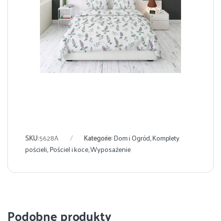
SKU:
5628A
Kategorie:
Dom i Ogród
,
Komplety
pościeli
,
Pościel i koce
,
Wyposażenie
Podobne produkty