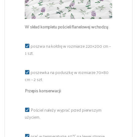
W skład kompletu pościeli flanelowej wchodzą:
poszwa na kołdrę w rozmiarze 220×200 cm –
1 szt.
poszewka na poduszkę w rozmiarze 70×80
cm – 2 szt.
Przepis konserwacji:
Pościel należy wyprać przed pierwszym
użyciem,
prać w temperaturze 40°C na lewej stronie,