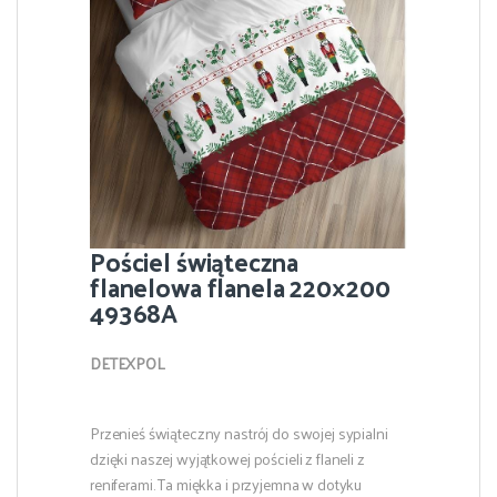
Pościel świąteczna
flanelowa flanela 220×200
49368A
DETEXPOL
Przenieś świąteczny nastrój do swojej sypialni
dzięki naszej wyjątkowej pościeli z flaneli z
reniferami. Ta miękka i przyjemna w dotyku