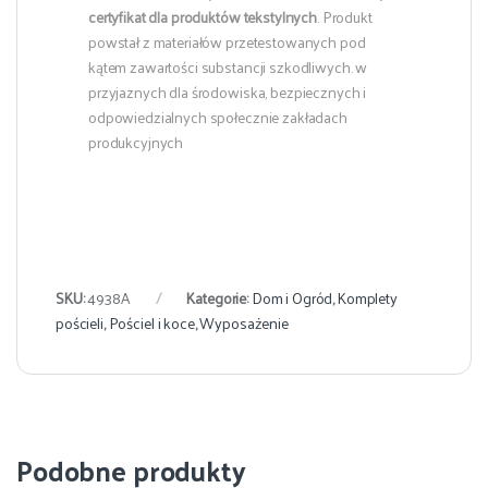
certyfikat dla produktów tekstylnych
. Produkt
powstał z materiałów przetestowanych pod
kątem zawartości substancji szkodliwych. w
przyjaznych dla środowiska, bezpiecznych i
odpowiedzialnych społecznie zakładach
produkcyjnych
SKU:
4938A
Kategorie:
Dom i Ogród
,
Komplety
pościeli
,
Pościel i koce
,
Wyposażenie
Podobne produkty