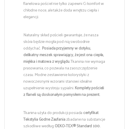
flanelowa pościel nie tylko zapewni Ci komfort w
chłodne noce, ale także doda wnętrzu ciepła i
elegancji.
Naturalny skład pościeli gwarantuje, że nasza
skóra będzie mogła pod nią swobodnie
oddychać.
Posiada przyjemny w dotyku,
delikatny meszek sprawiający, że jest ona ciepła,
miękka i matowa z wyglądu.
Tkanina nie wymaga
prasowania, co pozwala na zaoszczędzenie
czasu. Modne zestawienie kolorystyki z
nowoczesnymi wzorami stanowi idealne
uzupełnienie wystroju sypialni.
Komplety pościeli
z flaneli są doskonałym pomysłem na prezent.
Tkanina użyta do produkcji posiada
certyfikat
Tekstylia Godne Zaufania
zbadane na substancje
szkodliwe według
OEKO-TEX® Standard 100.