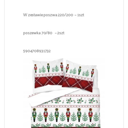
W zestawie poszwa 220/200 – 1szt
poszewka 70/80 – 2szt
5904708931732