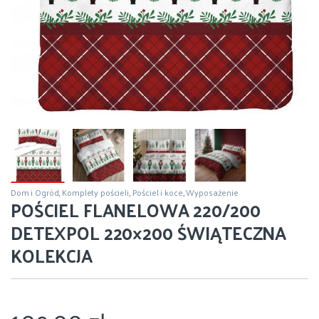
Dom i Ogród
,
Komplety pościeli
,
Pościel i koce
,
Wyposażenie
POŚCIEL FLANELOWA 220/200
DETEXPOL 220×200 ŚWIĄTECZNA
KOLEKCJA