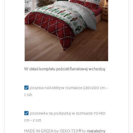
W skład kompletu pościeli flanelowej wchodzą:
poszwa na kołdrę w rozmiarze 220×200 cm –
1 szt.
poszewka na poduszkę w rozmiarze 70×80
cm – 2 szt.
MADE IN GREEN by OEKO-TEX® to
niezależny