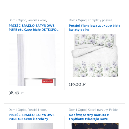
Dom i Ogród
,
Pościel i koce
,
Dom i Ogród
,
Komplety pościeli
,
Prześcieradła
,
Wyposażenie
Pościel i koce
,
Wyposażenie
PRZEŚCIERADŁO SATYNOWE
Pościel flanelowa 220×200 biała
PURE 160X200 białe DETEXPOL
kwiaty polne
119,00
zł
38,49
zł
Dom i Ogród
,
Pościel i koce
,
Dom i Ogród
,
Koce i narzuty
,
Pościel i
Prześcieradła
,
Wyposażenie
koce
,
Wyposażenie
PRZEŚCIERADŁO SATYNOWE
Koc świąteczny narzuta z
PURE 160X200 k.srebrny
frędzlami Mikołajki Boże
DETEXPOL
Narodzenie 150×200