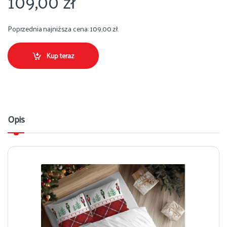
109,00
zł
Poprzednia najniższa cena:
109,00
zł
.
Kup teraz
Opis