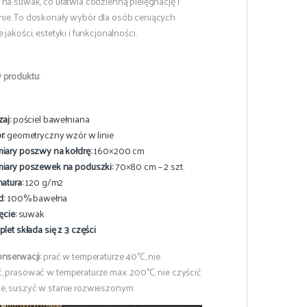
 na suwak, co ułatwia codzienną pielęgnację i
ie. To doskonały wybór dla osób ceniących
 jakości, estetyki i funkcjonalności.
 produktu:
aj:
pościel bawełniana
r:
geometryczny wzór w linie
ary poszwy na kołdrę:
160×200 cm
ary poszewek na poduszki:
70×80 cm – 2 szt.
atura:
120 g/m2
d:
100% bawełna
ęcie:
suwak
let składa się z 3 części
onserwacji:
prać w temperaturze 40°C, nie
, prasować w temperaturze max. 200°C, nie czyścić
e, suszyć w stanie rozwieszonym.