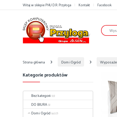
Przejdź do nawigacji
Przejdź do treści
Witaj w sklepie PHU D.R. Przyłoga
Kontakt
Facebook
Szukaj:
Strona główna
Dom i Ogród
Wyposaże
Kategorie produktów
Bez kategorii
(0)
DO BIURA
(1)
Dom i Ogród
(407)