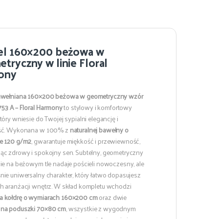
el 160×200 beżowa w
tryczny w linie Floral
ony
bawełniana 160×200 beżowa w geometryczny wzór
5753 A – Floral Harmony
to stylowy i komfortowy
tóry wniesie do Twojej sypialni elegancję i
ość. Wykonana w 100% z
naturalnej bawełny o
e 120 g/m2
, gwarantuje miękkość i przewiewność,
ąc zdrowy i spokojny sen. Subtelny, geometryczny
nie na beżowym tle nadaje pościeli nowoczesny, ale
nie uniwersalny charakter, który łatwo dopasujesz
h aranżacji wnętrz. W skład kompletu wchodzi
a kołdrę o wymiarach 160×200 cm
oraz dwie
 na poduszki 70×80 cm
, wszystkie z wygodnym