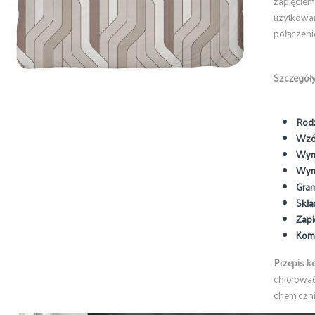
zapięciem
użytkowan
połączenie
Szczegóły
Rodz
Wzó
Wymi
Wymi
Gram
Skła
Zapi
Komp
Przepis k
chlorować
chemiczni