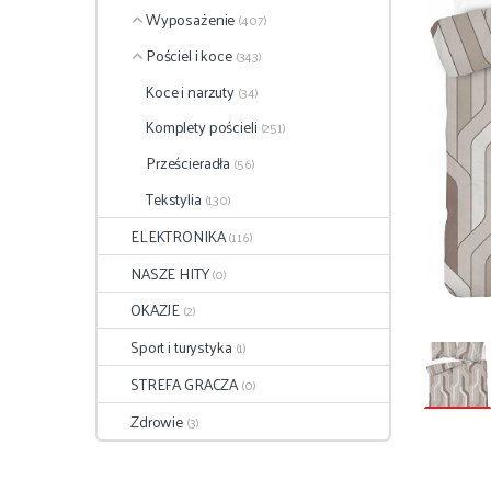
Wyposażenie
(407)
Pościel i koce
(343)
Koce i narzuty
(34)
Komplety pościeli
(251)
Prześcieradła
(56)
Tekstylia
(130)
ELEKTRONIKA
(116)
NASZE HITY
(0)
OKAZJE
(2)
Sport i turystyka
(1)
STREFA GRACZA
(0)
Zdrowie
(3)