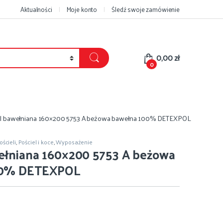
Aktualności
Moje konto
Śledź swoje zamówienie
0,00
zł
0
el bawełniana 160×200 5753 A beżowa bawełna 100% DETEXPOL
ścieli
,
Pościel i koce
,
Wyposażenie
ełniana 160×200 5753 A beżowa
00% DETEXPOL