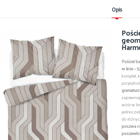
Opis
Pości
geome
Harm
Pościel 
w linie – 
komplet, k
przytuln
gramaturz
zapewniaj
wzór w li
jednocześ
do różnyc
poszwa n
poszewki