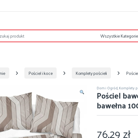
nie
Pościel i koce
Komplety pościeli
Pości
Dom i Ogród
,
Komplety po
Pościel baw
bawełna 1
76,29
zł