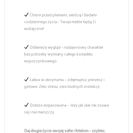
Chroni przed plamami, sierścią i śladami
codziennego życia – Twoje meble będą Ci
wdzięczne!
Odświeża wygląd – nadaje nowy charakter
bez potrzeby wymiany całego kompletu
wypoczynkowego.
Łatwa w utrzymaniu – zdejmujesz, pierzesz i
gotowe. Zero stresu, zero trudnych instrukcji.
Dobrze dopasowana – leży jak ulał, nie zsuwa
się i nie marszczy.
Daj drugie życie swojej sofie i fotelom – szybko,