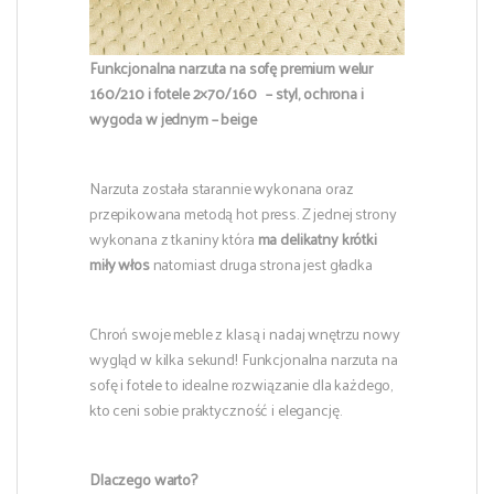
Funkcjonalna narzuta na sofę premium welur
160/210 i fotele 2×70/160 – styl, ochrona i
wygoda w jednym – beige
Narzuta została starannie wykonana oraz
przepikowana metodą hot press. Z jednej strony
wykonana z tkaniny która
ma delikatny krótki
miły włos
natomiast druga strona jest gładka
Chroń swoje meble z klasą i nadaj wnętrzu nowy
wygląd w kilka sekund! Funkcjonalna narzuta na
sofę i fotele to idealne rozwiązanie dla każdego,
kto ceni sobie praktyczność i elegancję.
Dlaczego warto?