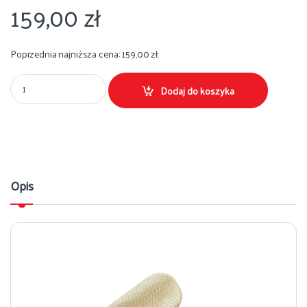
159,00
zł
Poprzednia najniższa cena:
159,00
zł
.
Komplet narzut premium 160 x 210 Na Sofę i 2 Fotele 70x160 beige Ilość
Dodaj do koszyka
Opis