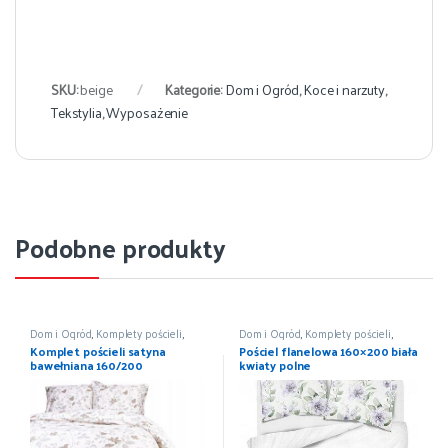
SKU:
beige
Kategorie:
Dom i Ogród
,
Koce i narzuty
,
Tekstylia
,
Wyposażenie
Podobne produkty
Dom i Ogród
,
Komplety pościeli
,
Dom i Ogród
,
Komplety pościeli
,
Pościel i koce
,
Wyposażenie
Pościel i koce
,
Wyposażenie
Komplet pościeli satyna
Pościel flanelowa 160×200 biała
bawełniana 160/200
kwiaty polne