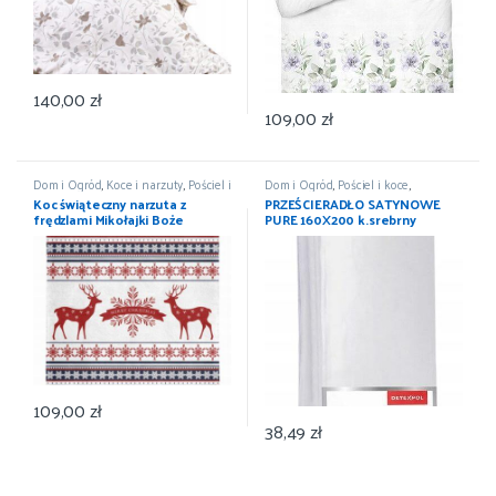
140,00
zł
109,00
zł
Dom i Ogród
,
Koce i narzuty
,
Pościel i
Dom i Ogród
,
Pościel i koce
,
koce
,
Wyposażenie
Prześcieradła
,
Wyposażenie
Koc świąteczny narzuta z
PRZEŚCIERADŁO SATYNOWE
frędzlami Mikołajki Boże
PURE 160X200 k.srebrny
Narodzenie 150×200
DETEXPOL
109,00
zł
38,49
zł