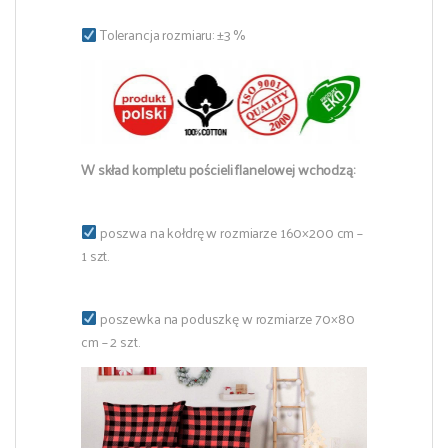
Tolerancja rozmiaru: ±3 %
W skład kompletu pościeli flanelowej wchodzą:
poszwa na kołdrę w rozmiarze 160×200 cm –
1 szt.
poszewka na poduszkę w rozmiarze 70×80
cm – 2 szt.