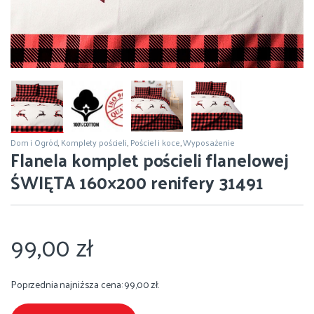
Dom i Ogród
,
Komplety pościeli
,
Pościel i koce
,
Wyposażenie
Flanela komplet pościeli flanelowej
ŚWIĘTA 160×200 renifery 31491
99,00
zł
Poprzednia najniższa cena:
99,00
zł
.