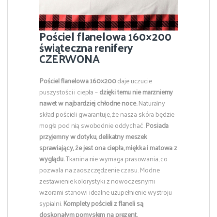
Pościel flanelowa 160×200
świąteczna renifery
CZERWONA
Pościel flanelowa 160×200
daje uczucie
puszystości i ciepła –
dzięki temu
nie marzniemy
nawet w najbardziej chłodne noce.
Naturalny
skład pościeli gwarantuje, że nasza skóra będzie
mogła pod nią swobodnie oddychać.
Posiada
przyjemny w dotyku, delikatny meszek
sprawiający, że jest ona ciepła, miękka i matowa z
wyglądu.
Tkanina nie wymaga prasowania, co
pozwala na zaoszczędzenie czasu. Modne
zestawienie kolorystyki z nowoczesnymi
wzorami stanowi idealne uzupełnienie wystroju
sypialni.
Komplety pościeli z flaneli są
doskonałym pomysłem na prezent.