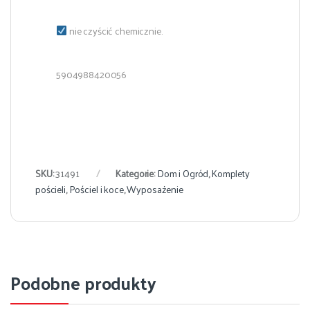
nie czyścić chemicznie.
5904988420056
SKU:
31491
Kategorie:
Dom i Ogród
,
Komplety
pościeli
,
Pościel i koce
,
Wyposażenie
Podobne produkty