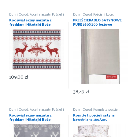
Dom i Ogród
,
Koce i narzuty
,
Pościel i
Dom i Ogród
,
Pościel i koce
,
koce
,
Wyposażenie
Prześcieradła
,
Wyposażenie
Koc świąteczny narzuta z
PRZEŚCIERADŁO SATYNOWE
frędzlami Mikołajki Boże
PURE 160X200 beżowe
Narodzenie 150×200
DETEXPOL
109,00
zł
38,49
zł
Dom i Ogród
,
Koce i narzuty
,
Pościel i
Dom i Ogród
,
Komplety pościeli
,
koce
,
Wyposażenie
Pościel i koce
,
Wyposażenie
Koc świąteczny narzuta z
Komplet pościeli satyna
frędzlami Mikołajki Boże
bawełniana 160/200
Narodzenie 150×200