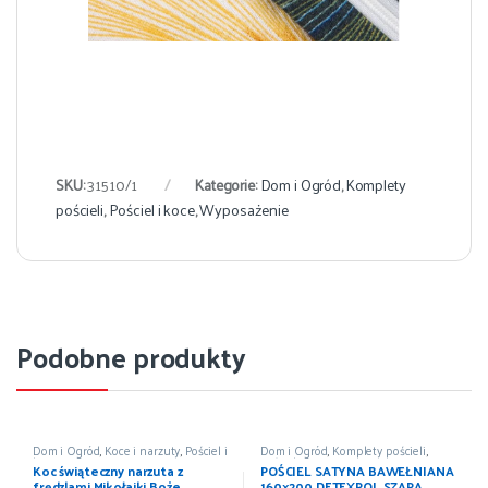
SKU:
31510/1
Kategorie:
Dom i Ogród
,
Komplety
pościeli
,
Pościel i koce
,
Wyposażenie
Podobne produkty
Dom i Ogród
,
Koce i narzuty
,
Pościel i
Dom i Ogród
,
Komplety pościeli
,
koce
,
Wyposażenie
Pościel i koce
,
Wyposażenie
Koc świąteczny narzuta z
POŚCIEL SATYNA BAWEŁNIANA
frędzlami Mikołajki Boże
160×200 DETEXPOL SZARA