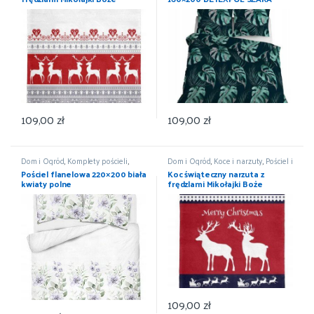
Narodzenie 150×200
LIŚCIE
109,00
zł
109,00
zł
Dom i Ogród
,
Komplety pościeli
,
Dom i Ogród
,
Koce i narzuty
,
Pościel i
Pościel i koce
,
Wyposażenie
koce
,
Wyposażenie
Pościel flanelowa 220×200 biała
Koc świąteczny narzuta z
kwiaty polne
frędzlami Mikołajki Boże
Narodzenie 150×200
109,00
zł