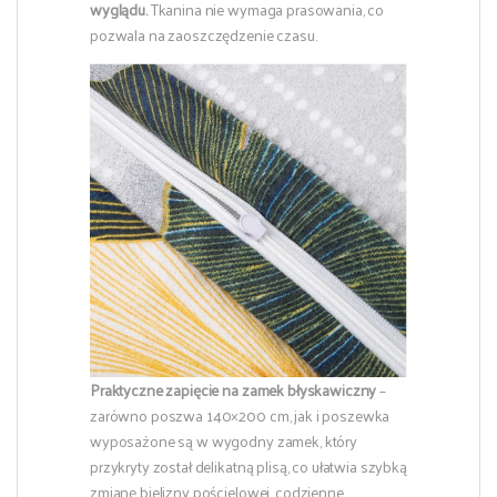
wyglądu.
Tkanina nie wymaga prasowania, co
pozwala na zaoszczędzenie czasu.
Praktyczne zapięcie na zamek błyskawiczny
–
zarówno poszwa 140×200 cm, jak i poszewka
wyposażone są w wygodny zamek, który
przykryty został delikatną plisą, co ułatwia szybką
zmianę bielizny pościelowej, codzienne