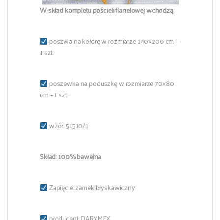
W skład kompletu pościeli flanelowej wchodzą:
poszwa na kołdrę w rozmiarze 140×200 cm –
1 szt.
poszewka na poduszkę w rozmiarze 70×80
cm – 1 szt.
wzór: 51510/1
Skład: 100% bawełna
Zapięcie: zamek błyskawiczny
producent: DARYMEX