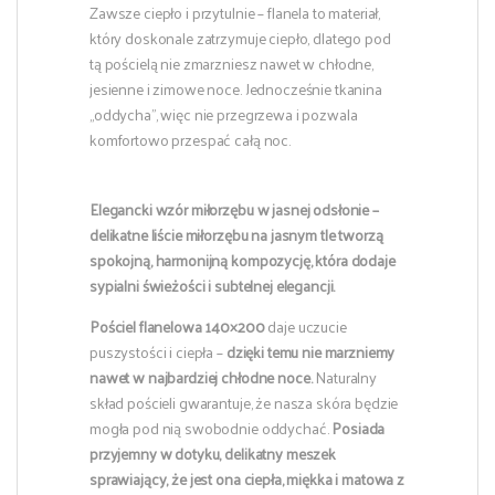
Zawsze ciepło i przytulnie – flanela to materiał,
który doskonale zatrzymuje ciepło, dlatego pod
tą pościelą nie zmarzniesz nawet w chłodne,
jesienne i zimowe noce. Jednocześnie tkanina
„oddycha”, więc nie przegrzewa i pozwala
komfortowo przespać całą noc.
Elegancki wzór miłorzębu w jasnej odsłonie –
delikatne liście miłorzębu na jasnym tle tworzą
spokojną, harmonijną kompozycję, która dodaje
sypialni świeżości i subtelnej elegancji.
Pościel flanelowa 140×200
daje uczucie
puszystości i ciepła –
dzięki temu
nie marzniemy
nawet w najbardziej chłodne noce.
Naturalny
skład pościeli gwarantuje, że nasza skóra będzie
mogła pod nią swobodnie oddychać.
Posiada
przyjemny w dotyku, delikatny meszek
sprawiający, że jest ona ciepła, miękka i matowa z