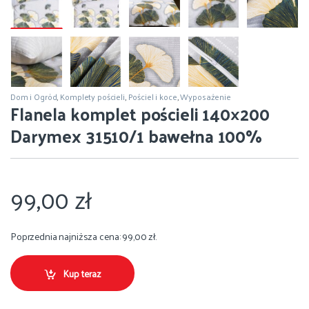
Dom i Ogród
,
Komplety pościeli
,
Pościel i koce
,
Wyposażenie
Flanela komplet pościeli 140×200
Darymex 31510/1 bawełna 100%
99,00
zł
Poprzednia najniższa cena:
99,00
zł
.
Kup teraz