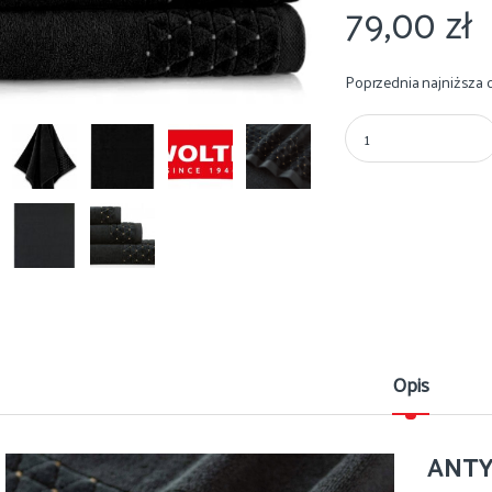
79,00
zł
Poprzednia najniższa 
Ręcznik kąpielowy Zwo
Opis
ANTY