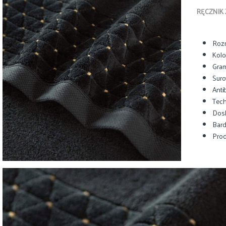
RĘCZNIK 
Rozm
Kolo
Gram
Suro
Anti
Tech
Dos
Bard
Prod