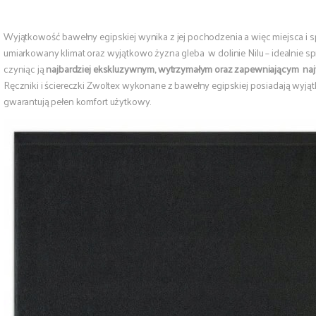
Wyjątkowość bawełny egipskiej wynika z jej pochodzenia a więc miejsca i s
umiarkowany klimat oraz wyjątkowo żyzna gleba w dolinie Nilu – idealnie sp
czyniąc ją
najbardziej ekskluzywnym, wytrzymałym oraz zapewniającym na
Ręczniki i ściereczki Zwoltex wykonane z bawełny egipskiej posiadają wyj
gwarantują pełen komfort użytkowy.