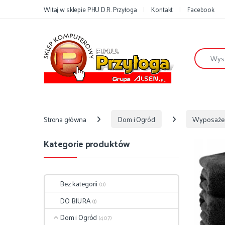
Przejdź do nawigacji
Przejdź do treści
Witaj w sklepie PHU D.R. Przyłoga
Kontakt
Facebook
Szukaj:
Strona główna
Dom i Ogród
Wyposaże
Kategorie produktów
Bez kategorii
(0)
DO BIURA
(1)
Dom i Ogród
(407)