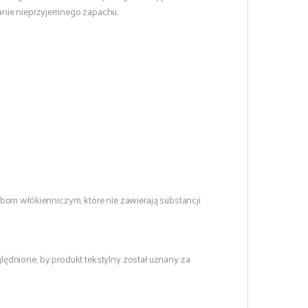
nie nieprzyjemnego zapachu.
om włókienniczym, które nie zawierają substancji
ędnione, by produkt tekstylny został uznany za