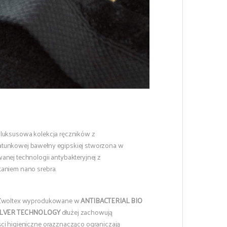
luksusowa kolekcja ręczników z
tunkowej bawełny egipskiej stworzona w
anej technologii antybakteryjnej z
aniem nano srebra.
 Zwoltex wyprodukowane w
ANTIBACTERIAL BIO
SILVER TECHNOLOGY
dłużej zachowują
ci higieniczne orazznacząco ograniczają