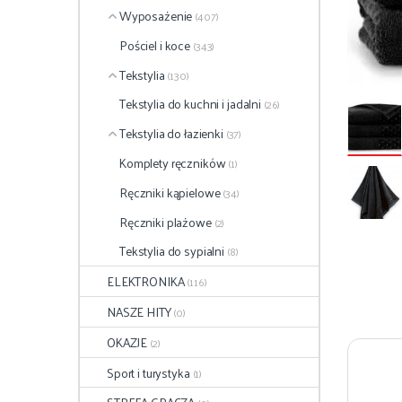
Wyposażenie
(407)
Pościel i koce
(343)
Tekstylia
(130)
Tekstylia do kuchni i jadalni
(26)
Tekstylia do łazienki
(37)
Komplety ręczników
(1)
Ręczniki kąpielowe
(34)
Ręczniki plażowe
(2)
Tekstylia do sypialni
(8)
ELEKTRONIKA
(116)
NASZE HITY
(0)
OKAZJE
(2)
Sport i turystyka
(1)