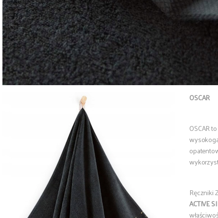
OSCAR
OSCAR to 
wysokoga
opatentow
wykorzyst
Ręczniki
ACTIVE 
właściwoś