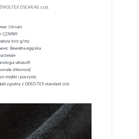
ZWOLTEX OSCAR AG 1 szt.
iar: 70×140
r: CZARNY
atura: 500 g/m2
wiec: Bawełna egipska
bacterial+
nologia: ultrasoft
konała chłonność
zo miękki i puszysty
ukt zgodny z OEKO-TEX standard 100