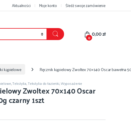
Aktualności
Moje konto
Śledź swoje zamówienie
0,00
zł
0
ki kąpielowe
Ręcznik kąpielowy Zwoltex 70×140 Oscar bawełna 50
pielowe
,
Tekstylia
,
Tekstylia do łazienki
,
Wyposażenie
ielowy Zwoltex 70×140 Oscar
g czarny 1szt