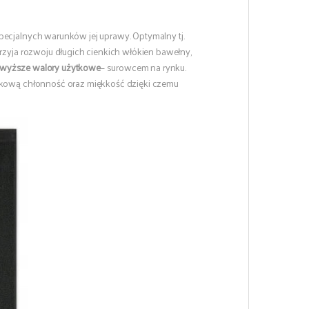
pecjalnych warunków jej uprawy. Optymalny tj.
rzyja rozwoju długich cienkich włókien bawełny,
jwyższe walory użytkowe
– surowcem na rynku.
ątkową chłonność oraz miękkość dzięki czemu