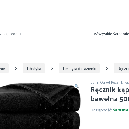
nie
Tekstylia
Tekstylia do łazienki
Ręczni
Dom i Ogród
,
Ręczniki ką
Ręcznik kąp
bawełna 500
Dostępność:
Na stanie