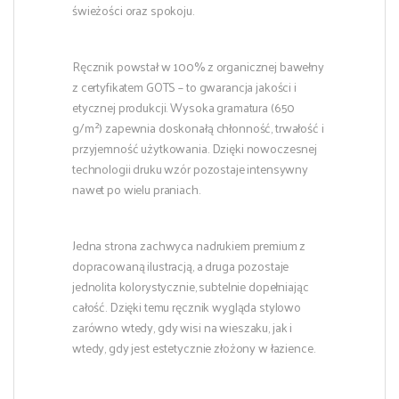
świeżości oraz spokoju.
Ręcznik powstał w 100% z organicznej bawełny
z certyfikatem GOTS – to gwarancja jakości i
etycznej produkcji. Wysoka gramatura (650
g/m²) zapewnia doskonałą chłonność, trwałość i
przyjemność użytkowania. Dzięki nowoczesnej
technologii druku wzór pozostaje intensywny
nawet po wielu praniach.
Jedna strona zachwyca nadrukiem premium z
dopracowaną ilustracją, a druga pozostaje
jednolita kolorystycznie, subtelnie dopełniając
całość. Dzięki temu ręcznik wygląda stylowo
zarówno wtedy, gdy wisi na wieszaku, jak i
wtedy, gdy jest estetycznie złożony w łazience.