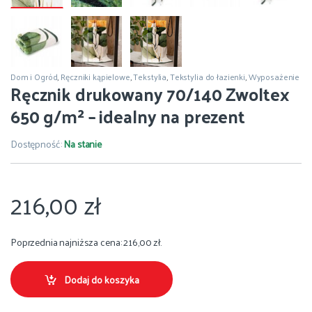
Dom i Ogród
,
Ręczniki kąpielowe
,
Tekstylia
,
Tekstylia do łazienki
,
Wyposażenie
Ręcznik drukowany 70/140 Zwoltex
650 g/m² – idealny na prezent
Dostępność:
Na stanie
216,00
zł
Poprzednia najniższa cena:
216,00
zł
.
Dodaj do koszyka