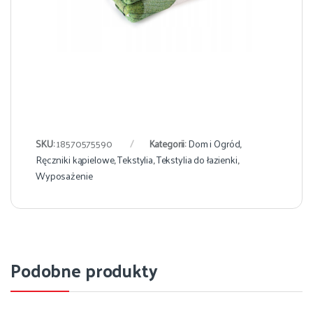
SKU:
18570575590
Kategorii:
Dom i Ogród
,
Ręczniki kąpielowe
,
Tekstylia
,
Tekstylia do łazienki
,
Wyposażenie
Podobne produkty