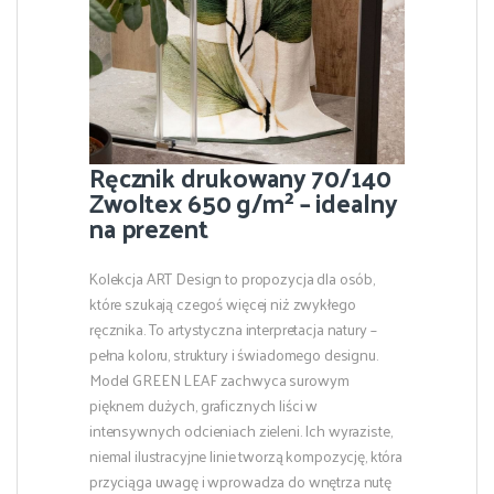
Ręcznik drukowany 70/140
Zwoltex 650 g/m² – idealny
na prezent
Kolekcja ART Design to propozycja dla osób,
które szukają czegoś więcej niż zwykłego
ręcznika. To artystyczna interpretacja natury –
pełna koloru, struktury i świadomego designu.
Model GREEN LEAF zachwyca surowym
pięknem dużych, graficznych liści w
intensywnych odcieniach zieleni. Ich wyraziste,
niemal ilustracyjne linie tworzą kompozycję, która
przyciąga uwagę i wprowadza do wnętrza nutę