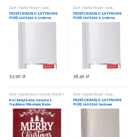
Dom i Ogród
,
Pościel i koce
,
Dom i Ogród
,
Pościel i koce
,
Prześcieradła
,
Wyposażenie
Prześcieradła
,
Wyposażenie
PRZEŚCIERADŁO SATYNOWE
PRZEŚCIERADŁO SATYNOWE
PURE 220X200 k.srebrny
PURE 160X200 k.srebrny
DETEXPOL
DETEXPOL
53,90
zł
38,49
zł
Dom i Ogród
,
Koce i narzuty
,
Pościel i
Dom i Ogród
,
Pościel i koce
,
koce
,
Wyposażenie
Prześcieradła
,
Wyposażenie
Koc świąteczny narzuta z
PRZEŚCIERADŁO SATYNOWE
frędzlami Mikołajki Boże
PURE 160X200 beżowe
Narodzenie 150×200
DETEXPOL