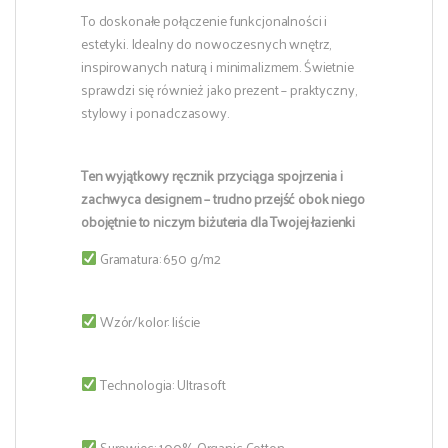
To doskonałe połączenie funkcjonalności i
estetyki. Idealny do nowoczesnych wnętrz,
inspirowanych naturą i minimalizmem. Świetnie
sprawdzi się również jako prezent – praktyczny,
stylowy i ponadczasowy.
Ten wyjątkowy ręcznik przyciąga spojrzenia i
zachwyca designem – trudno przejść obok niego
obojętnie to niczym biżuteria dla Twojej łazienki
Gramatura: 650 g/m2
Wzór/kolor: liście
Technologia: Ultrasoft
Surowiec: 100% Organic Cotton