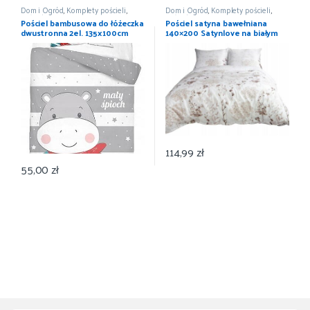
Dom i Ogród
,
Komplety pościeli
,
Dom i Ogród
,
Komplety pościeli
,
Pościel i koce
,
Wyposażenie
Pościel i koce
,
Wyposażenie
Pościel bambusowa do łóżeczka
Pościel satyna bawełniana
dwustronna 2el. 135x100cm
140×200 Satynlove na białym
MAYA MOO 3530B
tle liście 1534/1
114,99
zł
55,00
zł