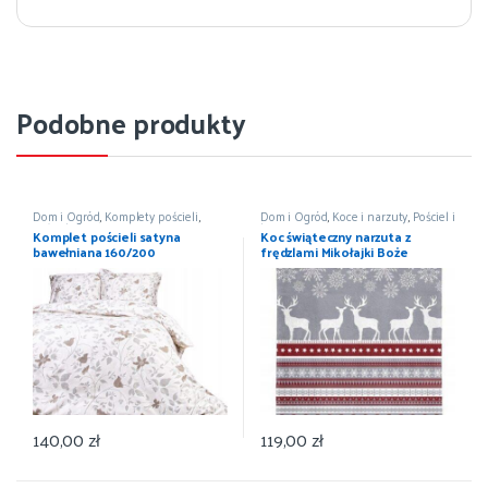
Podobne produkty
Dom i Ogród
,
Komplety pościeli
,
Dom i Ogród
,
Koce i narzuty
,
Pościel i
Pościel i koce
,
Wyposażenie
koce
,
Wyposażenie
Komplet pościeli satyna
Koc świąteczny narzuta z
bawełniana 160/200
frędzlami Mikołajki Boże
Narodzenie 150×200
140,00
zł
119,00
zł