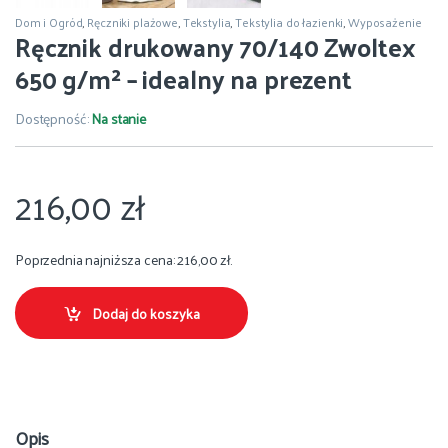
Dom i Ogród
,
Ręczniki plażowe
,
Tekstylia
,
Tekstylia do łazienki
,
Wyposażenie
Ręcznik drukowany 70/140 Zwoltex
650 g/m² – idealny na prezent
Dostępność:
Na stanie
216,00
zł
Poprzednia najniższa cena:
216,00
zł
.
Dodaj do koszyka
Opis