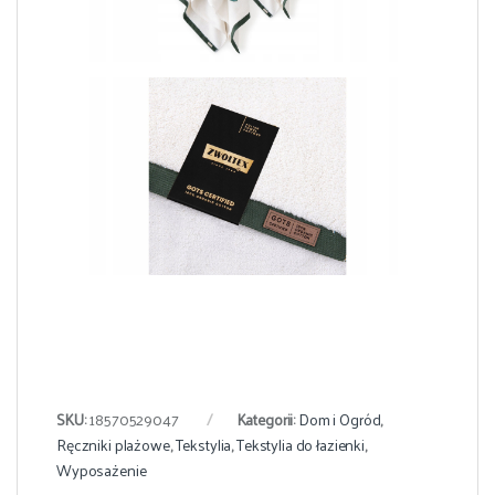
SKU:
18570529047
Kategorii:
Dom i Ogród
,
Ręczniki plażowe
,
Tekstylia
,
Tekstylia do łazienki
,
Wyposażenie