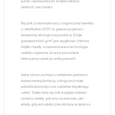
wzrok i wprowadza do wnętrza lekkość,
świeżość oraz balans.
Ręcznik został wykonany z organicznej bawełny
z certyfikatem GOTS, to gwarancja jakości i
świadomej, ekologicznej produkcji. Dzięki
gramaturze 650 g/m² jest wyjątkowo chłonny,
miękki i trwały, a zaawansowana technologia
nadruku zapewnia, że wzór pozostanie
intensywny nawet po wielu praniach.
Jedna strona zachwyca nadrukiem premium z
dopracowaną ilustracją, a druga pozostaje
jednolita kolorystycznie, subtelnie dopełniając
całość. Dzięki temu ręcznik wygląda stylowo
zarówno wtedy, gdy wisi na wieszaku, jak i
wtedy, gdy jest estetycznie złożony w łazience.