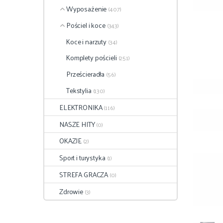
Wyposażenie
(407)
Pościel i koce
(343)
Koce i narzuty
(34)
Komplety pościeli
(251)
Prześcieradła
(56)
Tekstylia
(130)
ELEKTRONIKA
(116)
NASZE HITY
(0)
OKAZJE
(2)
Sport i turystyka
(1)
STREFA GRACZA
(0)
Zdrowie
(3)