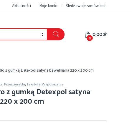
Aktualności
Moje konto
Śledź swoje zamówienie
0,00
zł
0
dło z gumką Detexpol satyna bawełniana 220 x 200 cm
ce
,
Prześcieradła
,
Tekstylia
,
Wyposażenie
ło z gumką Detexpol satyna
 220 x 200 cm