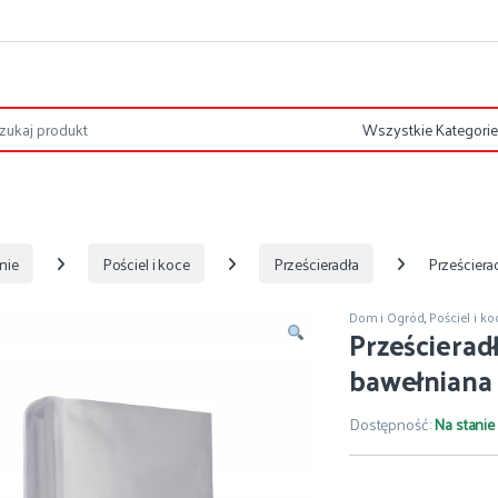
nie
Pościel i koce
Prześcieradła
Prześciera
Dom i Ogród
,
Pościel i ko
Prześcierad
bawełniana
Dostępność:
Na stanie