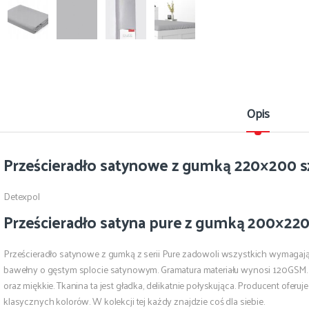
Opis
Prześcieradło satynowe z gumką 220×200 s
Detexpol
Prześcieradło satyna pure z gumką 200×220
Prześcieradło satynowe z gumką z serii Pure zadowoli wszystkich wymagaj
bawełny o gęstym splocie satynowym. Gramatura materiału wynosi 120GSM. Dz
oraz miękkie. Tkanina ta jest gładka, delikatnie połyskująca. Producent ofe
klasycznych kolorów. W kolekcji tej każdy znajdzie coś dla siebie.