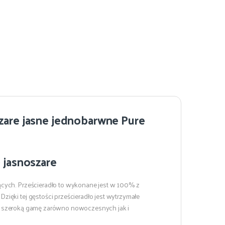
zare jasne jednobarwne Pure
 jasnoszare
ących. Prześcieradło to wykonane jest w 100% z
ięki tej gęstości prześcieradło jest wytrzymałe
ruje szeroką gamę zarówno nowoczesnych jak i