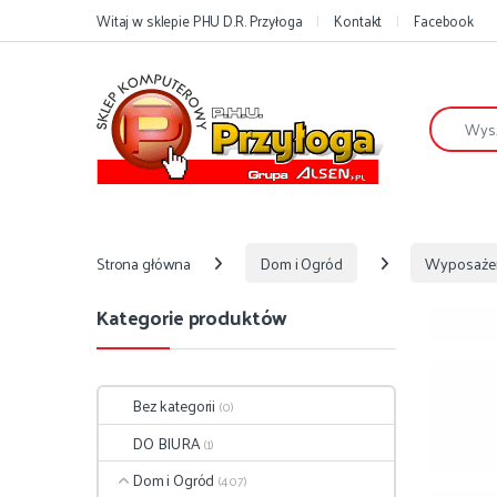
Przejdź do nawigacji
Przejdź do treści
Witaj w sklepie PHU D.R. Przyłoga
Kontakt
Facebook
Szukaj:
Strona główna
Dom i Ogród
Wyposaże
Kategorie produktów
Bez kategorii
(0)
DO BIURA
(1)
Dom i Ogród
(407)