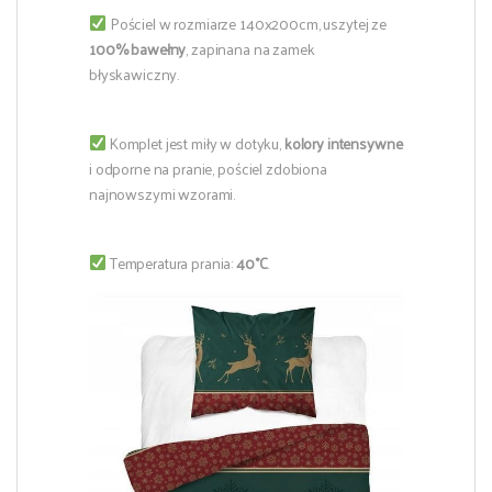
Pościel w rozmiarze 140x200cm, uszytej ze
100% bawełny
, zapinana na zamek
błyskawiczny.
Komplet jest miły w dotyku,
kolory intensywne
i odporne na pranie, pościel zdobiona
najnowszymi wzorami.
Temperatura prania:
40°C
.