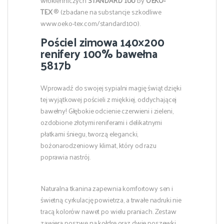
włókienniczych
STANDARD 100
by
OEKO-
TEX
® (zbadane na substancje szkodliwe
www.oeko-tex.com/standard100).
Pościel zimowa 140×200
renifery 100% bawełna
5817b
Wprowadź do swojej sypialni magię świąt dzięki
tej wyjątkowej pościeli z miękkiej, oddychającej
bawełny! Głębokie odcienie czerwieni i zieleni,
ozdobione złotymi reniferami i delikatnymi
płatkami śniegu, tworzą elegancki,
bożonarodzeniowy klimat, który od razu
poprawia nastrój.
Naturalna tkanina zapewnia komfortowy sen i
świetną cyrkulację powietrza, a trwałe nadruki nie
tracą kolorów nawet po wielu praniach. Zestaw
zawiera poszwę na kołdrę oraz dwie poszewki