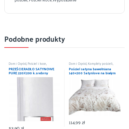
Podobne produkty
Dom i Ogród
,
Pościel i koce
,
Dom i Ogród
,
Komplety pościeli
,
Prześcieradła
,
Wyposażenie
Pościel i koce
,
Wyposażenie
PRZEŚCIERADŁO SATYNOWE
Pościel satyna bawełniana
PURE 220X200 k.srebrny
140×200 Satynlove na białym
DETEXPOL
tle liście 1534/1
114,99
zł
53,90
zł