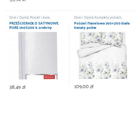
Dom i Ogród
,
Pościel i koce
,
Dom i Ogród
,
Komplety pościeli
,
Prześcieradła
,
Wyposażenie
Pościel i koce
,
Wyposażenie
PRZEŚCIERADŁO SATYNOWE
Pościel flanelowa 160×200 biała
PURE 160X200 k.srebrny
kwiaty polne
DETEXPOL
109,00
zł
38,49
zł