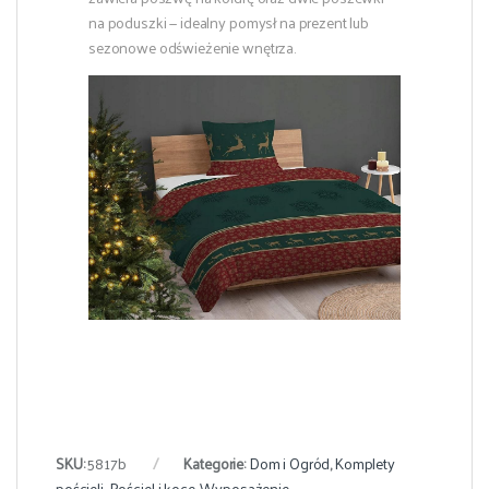
na poduszki — idealny pomysł na prezent lub
sezonowe odświeżenie wnętrza.
SKU:
5817b
Kategorie:
Dom i Ogród
,
Komplety
pościeli
,
Pościel i koce
,
Wyposażenie