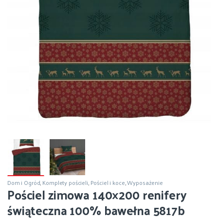
Dom i Ogród
,
Komplety pościeli
,
Pościel i koce
,
Wyposażenie
Pościel zimowa 140×200 renifery
świąteczna 100% bawełna 5817b