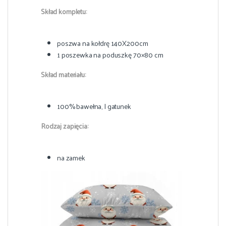
Skład kompletu:
poszwa na kołdrę 140X200cm
1 poszewka na poduszkę 70×80 cm
Skład materiału:
100% bawełna, I gatunek
Rodzaj zapięcia:
na zamek