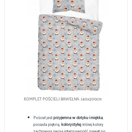
KOMPLET POŚCIELI BAWEŁNA 140x200cm
Pościel jest
przyjemna w dotyku i miękka
,
posiada piękną
kolorystykę
, której kolory
zachowują swoją intensywność nawet po