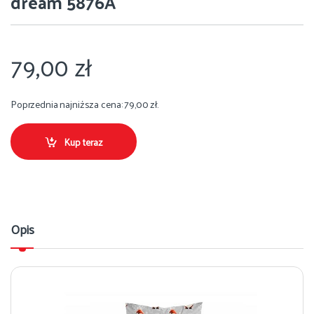
dream 5876A
79,00
zł
Poprzednia najniższa cena:
79,00
zł
.
Kup teraz
Opis