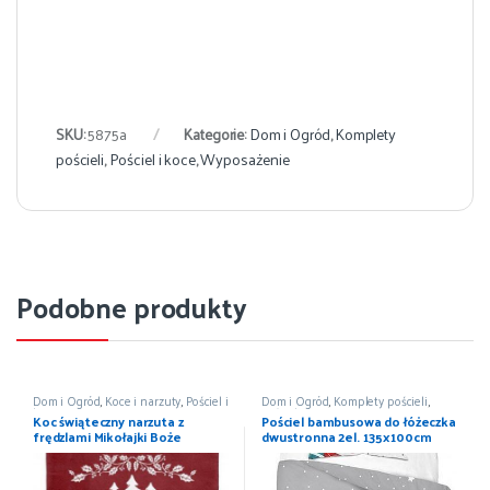
SKU:
5875a
Kategorie:
Dom i Ogród
,
Komplety
pościeli
,
Pościel i koce
,
Wyposażenie
Podobne produkty
Dom i Ogród
,
Koce i narzuty
,
Pościel i
Dom i Ogród
,
Komplety pościeli
,
koce
,
Wyposażenie
Pościel i koce
,
Wyposażenie
Koc świąteczny narzuta z
Pościel bambusowa do łóżeczka
frędzlami Mikołajki Boże
dwustronna 2el. 135x100cm
Narodzenie 150×200
MAYA MOO 3530B