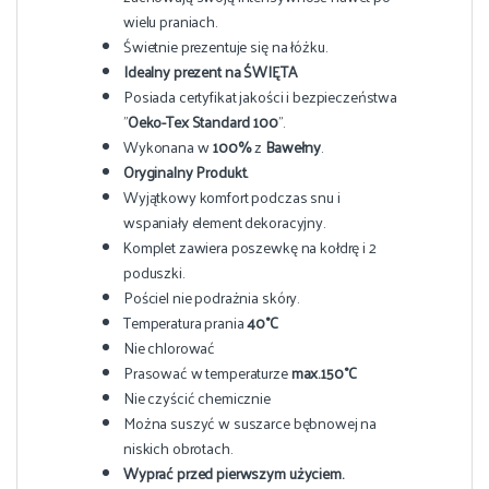
wielu praniach.
Świetnie prezentuje się na łóżku.
Idealny prezent na ŚWIĘTA
Posiada certyfikat jakości i bezpieczeństwa
”
Oeko-Tex Standard 100
”.
Wykonana w
100%
z
Bawełny
.
Oryginalny Produkt.
Wyjątkowy komfort podczas snu i
wspaniały element dekoracyjny.
Komplet zawiera poszewkę na kołdrę i 2
poduszki.
Pościel nie podrażnia skóry.
Temperatura prania
40°C
Nie chlorować
Prasować w temperaturze
max.150°C
Nie czyścić chemicznie
Można suszyć w suszarce bębnowej na
niskich obrotach.
Wyprać przed pierwszym użyciem.