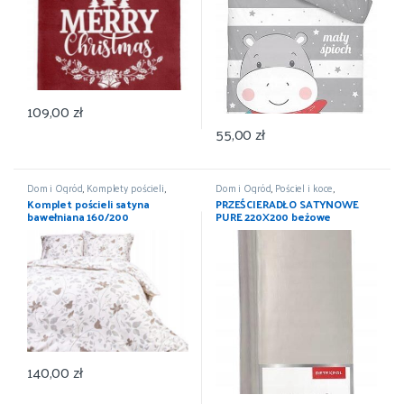
109,00
zł
55,00
zł
Dom i Ogród
,
Komplety pościeli
,
Dom i Ogród
,
Pościel i koce
,
Pościel i koce
,
Wyposażenie
Prześcieradła
,
Wyposażenie
Komplet pościeli satyna
PRZEŚCIERADŁO SATYNOWE
bawełniana 160/200
PURE 220X200 beżowe
DETEXPOL
140,00
zł