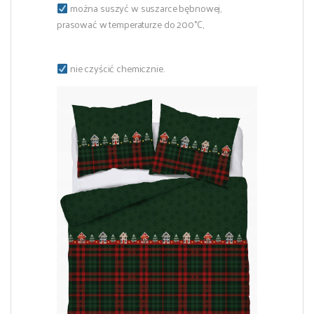
można suszyć w suszarce bębnowej,
prasować w temperaturze do 200°C,
nie czyścić chemicznie.