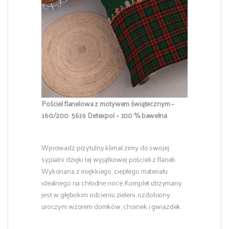
Pościel flanelowa z motywem świątecznym –
160/200 5619 Detexpol – 100 % bawełna
Wprowadź przytulny klimat zimy do swojej
sypialni dzięki tej wyjątkowej pościeli z flaneli.
Wykonana z miękkiego, ciepłego materiału
idealnego na chłodne noce, Komplet utrzymany
jest w głębokim odcieniu zieleni, ozdobiony
uroczym wzorem domków, choinek i gwiazdek.