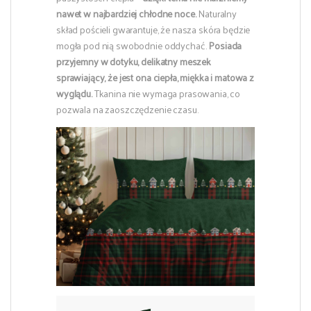
nawet w najbardziej chłodne noce.
Naturalny
skład pościeli gwarantuje, że nasza skóra będzie
mogła pod nią swobodnie oddychać.
Posiada
przyjemny w dotyku, delikatny meszek
sprawiający, że jest ona ciepła, miękka i matowa z
wyglądu.
Tkanina nie wymaga prasowania, co
pozwala na zaoszczędzenie czasu.