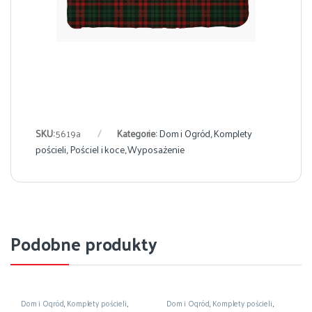
SKU:
5619a
Kategorie:
Dom i Ogród
,
Komplety
pościeli
,
Pościel i koce
,
Wyposażenie
Podobne produkty
Dom i Ogród
,
Komplety pościeli
,
Dom i Ogród
,
Komplety pościeli
,
Pościel i koce
,
Wyposażenie
Pościel i koce
,
Wyposażenie