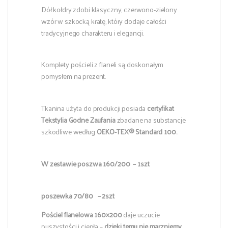
Dół kołdry zdobi klasyczny, czerwono-zielony
wzór w szkocką kratę, który dodaje całości
tradycyjnego charakteru i elegancji.
Komplety pościeli z flaneli są doskonałym
pomysłem na prezent.
Tkanina użyta do produkcji posiada
certyfikat
Tekstylia Godne Zaufania
zbadane na substancje
szkodliwe według
OEKO-TEX® Standard 100.
W zestawie poszwa 160/200 – 1szt
poszewka 70/80 – 2szt
Pościel flanelowa 160×200
daje uczucie
puszystości i ciepła –
dzięki temu
nie marzniemy