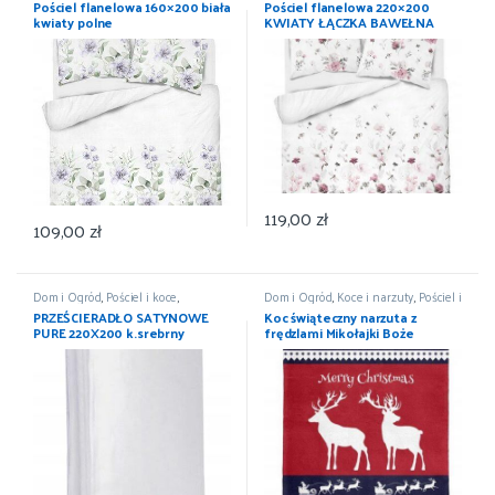
Pościel flanelowa 160×200 biała
Pościel flanelowa 220×200
kwiaty polne
KWIATY ŁĄCZKA BAWEŁNA
100%
119,00
zł
109,00
zł
Dom i Ogród
,
Pościel i koce
,
Dom i Ogród
,
Koce i narzuty
,
Pościel i
Prześcieradła
,
Wyposażenie
koce
,
Wyposażenie
PRZEŚCIERADŁO SATYNOWE
Koc świąteczny narzuta z
PURE 220X200 k.srebrny
frędzlami Mikołajki Boże
DETEXPOL
Narodzenie 150×200