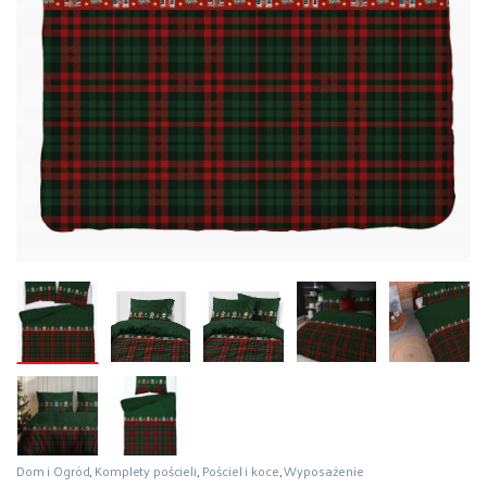
Dom i Ogród
,
Komplety pościeli
,
Pościel i koce
,
Wyposażenie