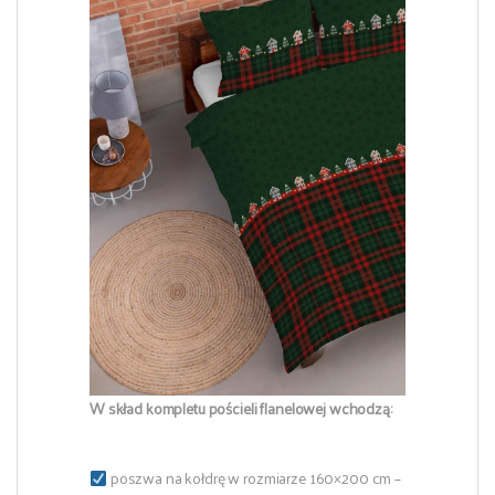
W skład kompletu pościeli flanelowej wchodzą:
poszwa na kołdrę w rozmiarze 160×200 cm –