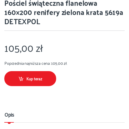
Pościel świąteczna flanelowa
160×200 renifery zielona krata 5619a
DETEXPOL
105,00
zł
Poprzednia najniższa cena:
105,00
zł
.
Kup teraz
Opis