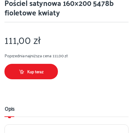
Pościel satynowa 160×200 5478b
fioletowe kwiaty
111,00
zł
Poprzednia najniższa cena:
111,00
zł
.
Kup teraz
Opis