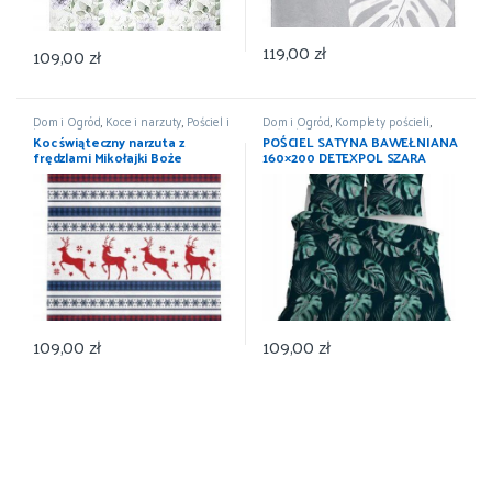
119,00
zł
109,00
zł
Dom i Ogród
,
Koce i narzuty
,
Pościel i
Dom i Ogród
,
Komplety pościeli
,
koce
,
Wyposażenie
Pościel i koce
,
Wyposażenie
Koc świąteczny narzuta z
POŚCIEL SATYNA BAWEŁNIANA
frędzlami Mikołajki Boże
160×200 DETEXPOL SZARA
Narodzenie 150×200
LIŚCIE
109,00
zł
109,00
zł