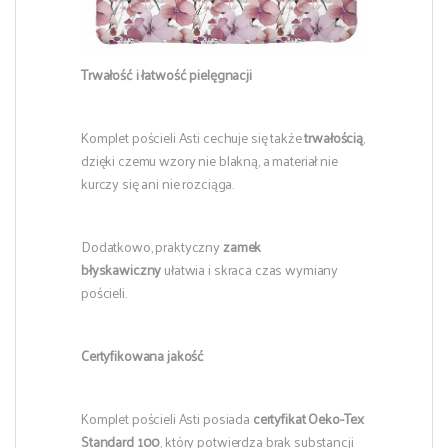
Trwałość i łatwość pielęgnacji
Komplet pościeli Asti cechuje się także
trwałością
,
dzięki czemu wzory nie blakną, a materiał nie
kurczy się ani nie rozciąga.
Dodatkowo, praktyczny
zamek
błyskawiczny
ułatwia i skraca czas wymiany
pościeli.
Certyfikowana jakość
Komplet pościeli Asti posiada
certyfikat Oeko-Tex
Standard 100
, który potwierdza brak substancji