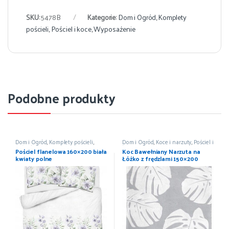
SKU:
5478B
Kategorie:
Dom i Ogród
,
Komplety
pościeli
,
Pościel i koce
,
Wyposażenie
Podobne produkty
Dom i Ogród
,
Komplety pościeli
,
Dom i Ogród
,
Koce i narzuty
,
Pościel i
Pościel i koce
,
Wyposażenie
koce
,
Wyposażenie
Pościel flanelowa 160×200 biała
Koc Bawełniany Narzuta na
kwiaty polne
Łóżko z frędzlami 150×200