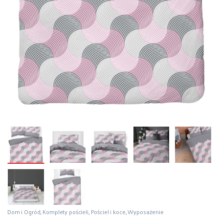
Dom i Ogród
,
Komplety pościeli
,
Pościel i koce
,
Wyposażenie