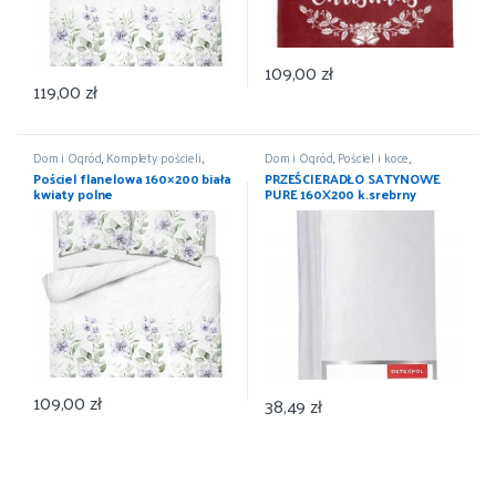
109,00
zł
119,00
zł
Dom i Ogród
,
Komplety pościeli
,
Dom i Ogród
,
Pościel i koce
,
Pościel i koce
,
Wyposażenie
Prześcieradła
,
Wyposażenie
Pościel flanelowa 160×200 biała
PRZEŚCIERADŁO SATYNOWE
kwiaty polne
PURE 160X200 k.srebrny
DETEXPOL
109,00
zł
38,49
zł