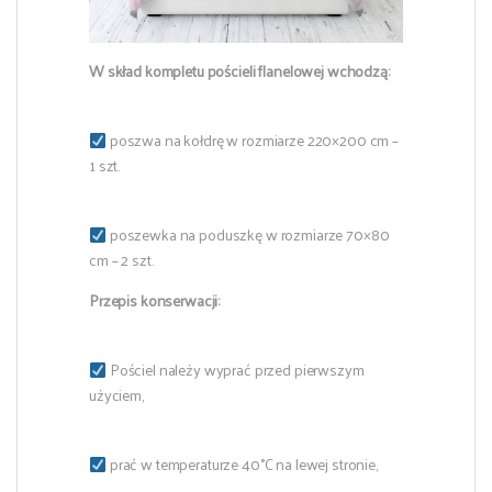
W skład kompletu pościeli flanelowej wchodzą:
poszwa na kołdrę w rozmiarze 220×200 cm –
1 szt.
poszewka na poduszkę w rozmiarze 70×80
cm – 2 szt.
Przepis konserwacji:
Pościel należy wyprać przed pierwszym
użyciem,
prać w temperaturze 40°C na lewej stronie,