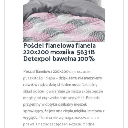
Pościel flanelowa flanela
220×200 mozaika 5631B
Detexpol bawełna 100%
Pościel flanelowa 220×200
daje uczucie
puszystości i ciepła –
dzięki temu
nie marzniemy
nawet w najbardziej chłodne noce.
Naturalny
skład pościeli gwarantuje, że nasza skóra będzie
mogła pod nią swobodnie oddychać.
Posiada
przyjemny w dotyku, delikatny meszek
sprawiający, że jest ona ciepła, miękka i matowa z
wyglądu.
Tkanina nie wymaga prasowania, co
pozwala na zaoszczędzenie czasu. Modne