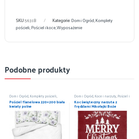
SKU:
5631B
Kategorie:
Dom i Ogród
,
Komplety
pościeli
,
Pościel i koce
,
Wyposażenie
Podobne produkty
Dom i Ogród
,
Komplety pościeli
,
Dom i Ogród
,
Koce i narzuty
,
Pościel i
Pościel i koce
,
Wyposażenie
koce
,
Wyposażenie
Pościel flanelowa 220×200 biała
Koc świąteczny narzuta z
kwiaty polne
frędzlami Mikołajki Boże
Narodzenie 150×200