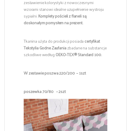
zestawienie kolorystyki z nowoczesnymi
wzorami stanowi idealne uzupełnienie wystroju
sypialni.
Komplety pościeli z flaneli są
doskonałym pomysłem na prezent.
Tkanina użyta do produkcji posiada
certyfikat
Tekstylia Godne Zaufania
zbadane na substancje
szkodliwe według
OEKO-TEX® Standard 100.
W zestawie poszwa 220/200 – 1szt
poszewka 70/80 – 2szt