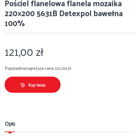
Pościel flanelowa flanela mozaika
220×200 5631B Detexpol bawełna
100%
121,00
zł
Poprzednia najniższa cena:
121,00
zł
.
Kup teraz
Opis