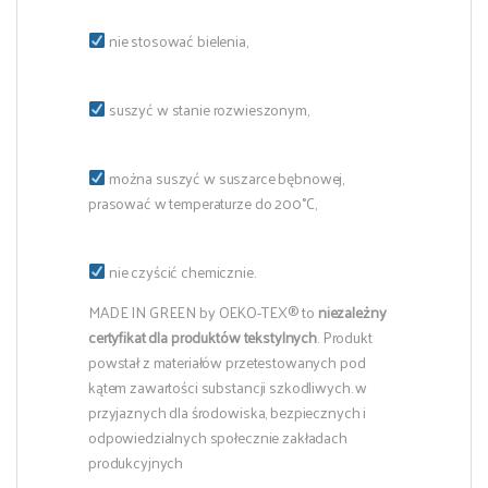
nie stosować bielenia,
suszyć w stanie rozwieszonym,
można suszyć w suszarce bębnowej,
prasować w temperaturze do 200°C,
nie czyścić chemicznie.
MADE IN GREEN by OEKO-TEX® to
niezależny
certyfikat dla produktów tekstylnych
. Produkt
powstał z materiałów przetestowanych pod
kątem zawartości substancji szkodliwych. w
przyjaznych dla środowiska, bezpiecznych i
odpowiedzialnych społecznie zakładach
produkcyjnych