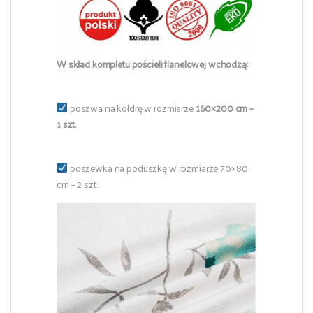
W skład kompletu pościeli flanelowej wchodzą:
poszwa na kołdrę w rozmiarze
160×200 cm –
1 szt.
poszewka na poduszkę w rozmiarze 70×80
cm – 2 szt.