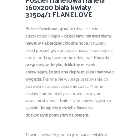
160×200 biała kwiaty
31504/1 FLANELOVE
Pościel flanelowa 140×200
daje uczucie
puszystości i ciepła –
dzięki temu
nie marzniemy
nawet w najbardziej chłodne noce.
Naturalny
skład pościeli gwarantuje, że nasza skóra będzie
mogła pod nią swobodnie oddychać.
Posiada
przyjemny w dotyku, delikatny meszek
sprawiający, że jest ona ciepła, miękka i matowa z
wyglądu.
Tkanina nie wymaga prasowania, co
pozwala na zaoszczędzenie czasu. Modne
zestawienie kolorystyki z nowoczesnymi
wzorami stanowi idealne uzupełnienie wystroju
sypialni.
Komplety pościeli z flaneli są
doskonałym pomysłem na prezent.
Tkanina użyta do produkcji posiada
certyfikat