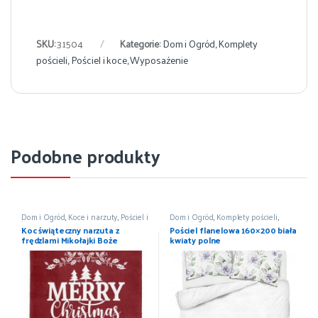
SKU:
31504
Kategorie:
Dom i Ogród
,
Komplety
pościeli
,
Pościel i koce
,
Wyposażenie
Podobne produkty
Dom i Ogród
,
Koce i narzuty
,
Pościel i
Dom i Ogród
,
Komplety pościeli
,
koce
,
Wyposażenie
Pościel i koce
,
Wyposażenie
Koc świąteczny narzuta z
Pościel flanelowa 160×200 biała
frędzlami Mikołajki Boże
kwiaty polne
Narodzenie 150×200