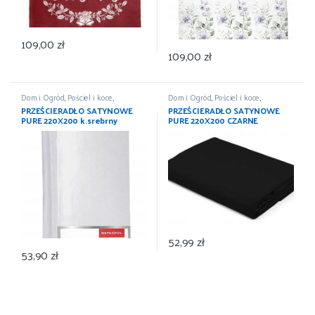
109,00
zł
109,00
zł
Dom i Ogród
,
Pościel i koce
,
Dom i Ogród
,
Pościel i koce
,
Prześcieradła
,
Wyposażenie
Prześcieradła
,
Wyposażenie
PRZEŚCIERADŁO SATYNOWE
PRZEŚCIERADŁO SATYNOWE
PURE 220X200 k.srebrny
PURE 220X200 CZARNE
DETEXPOL
DETEXPOL
52,99
zł
53,90
zł