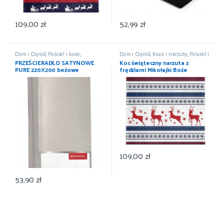
109,00
zł
52,99
zł
Dom i Ogród
,
Pościel i koce
,
Dom i Ogród
,
Koce i narzuty
,
Pościel i
Prześcieradła
,
Wyposażenie
koce
,
Wyposażenie
PRZEŚCIERADŁO SATYNOWE
Koc świąteczny narzuta z
PURE 220X200 beżowe
frędzlami Mikołajki Boże
DETEXPOL
Narodzenie 150×200
109,00
zł
53,90
zł