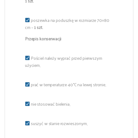
1 szt.
poszewka na poduszkę w rozmiarze 70×80
cm –
1 szt.
Przepis konserwacji:
Pościel należy wyprać przed pierwszym
użyciem,
prać w temperaturze 40°C na lewej stronie,
nie stosować bielenia,
suszyć w stanie rozwieszonym,