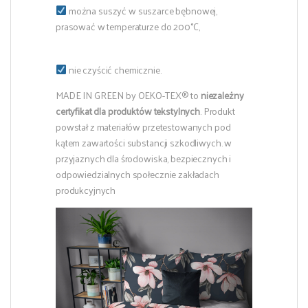
można suszyć w suszarce bębnowej,
prasować w temperaturze do 200°C,
nie czyścić chemicznie.
MADE IN GREEN by OEKO-TEX® to
niezależny
certyfikat dla produktów tekstylnych
. Produkt
powstał z materiałów przetestowanych pod
kątem zawartości substancji szkodliwych. w
przyjaznych dla środowiska, bezpiecznych i
odpowiedzialnych społecznie zakładach
produkcyjnych