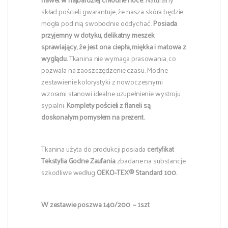
skład pościeli gwarantuje, że nasza skóra będzie
mogła pod nią swobodnie oddychać.
Posiada
przyjemny w dotyku, delikatny meszek
sprawiający, że jest ona ciepła, miękka i matowa z
wyglądu.
Tkanina nie wymaga prasowania, co
pozwala na zaoszczędzenie czasu. Modne
zestawienie kolorystyki z nowoczesnymi
wzorami stanowi idealne uzupełnienie wystroju
sypialni.
Komplety pościeli z flaneli są
doskonałym pomysłem na prezent.
Tkanina użyta do produkcji posiada
certyfikat
Tekstylia Godne Zaufania
zbadane na substancje
szkodliwe według
OEKO-TEX® Standard 100.
W zestawie poszwa 140/200 – 1szt