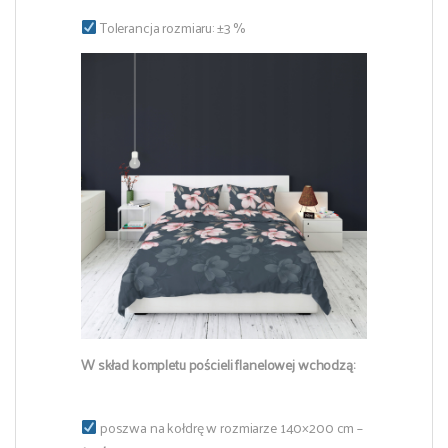
Tolerancja rozmiaru: ±3 %
W skład kompletu pościeli flanelowej wchodzą:
poszwa na kołdrę w rozmiarze 140×200 cm –