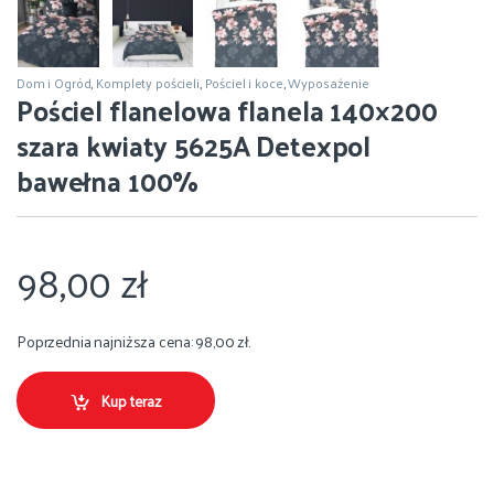
Dom i Ogród
,
Komplety pościeli
,
Pościel i koce
,
Wyposażenie
Pościel flanelowa flanela 140×200
szara kwiaty 5625A Detexpol
bawełna 100%
98,00
zł
Poprzednia najniższa cena:
98,00
zł
.
Kup teraz