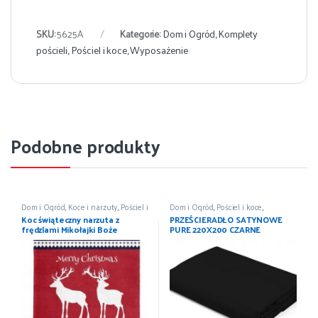
SKU:
5625A
Kategorie:
Dom i Ogród
,
Komplety
pościeli
,
Pościel i koce
,
Wyposażenie
Podobne produkty
Dom i Ogród
,
Koce i narzuty
,
Pościel i
Dom i Ogród
,
Pościel i koce
,
koce
,
Wyposażenie
Prześcieradła
,
Wyposażenie
Koc świąteczny narzuta z
PRZEŚCIERADŁO SATYNOWE
frędzlami Mikołajki Boże
PURE 220X200 CZARNE
Narodzenie 150×200
DETEXPOL