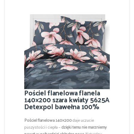
Pościel flanelowa flanela
140×200 szara kwiaty 5625A
Detexpol bawełna 100%
Pościel flanelowa 140×200
daje uczucie
puszystości i ciepła –
dzięki temu
nie marzniemy
nawet w najbardziej chłodne noce.
Naturalny