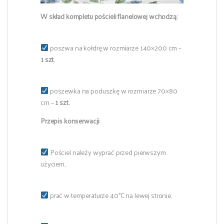
W skład kompletu pościeli flanelowej wchodzą:
poszwa na kołdrę w rozmiarze 140×200 cm –
1 szt.
poszewka na poduszkę w rozmiarze 70×80
cm –
1 szt.
Przepis konserwacji:
Pościel należy wyprać przed pierwszym
użyciem,
prać w temperaturze 40°C na lewej stronie,