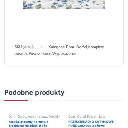
SKU:
5626A
Kategorie:
Dom i Ogród
,
Komplety
pościeli
,
Pościel i koce
,
Wyposażenie
Podobne produkty
Dom i Ogród
,
Koce i narzuty
,
Pościel i
Dom i Ogród
,
Pościel i koce
,
koce
,
Wyposażenie
Prześcieradła
,
Wyposażenie
Koc świąteczny narzuta z
PRZEŚCIERADŁO SATYNOWE
frędzlami Mikołajki Boże
PURE 220X200 beżowe