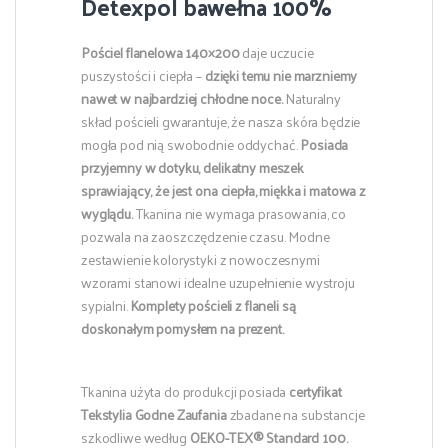
Detexpol bawełna 100%
Pościel flanelowa 140×200
daje uczucie
puszystości i ciepła –
dzięki temu
nie marzniemy
nawet w najbardziej chłodne noce.
Naturalny
skład pościeli gwarantuje, że nasza skóra będzie
mogła pod nią swobodnie oddychać.
Posiada
przyjemny w dotyku, delikatny meszek
sprawiający, że jest ona ciepła, miękka i matowa z
wyglądu.
Tkanina nie wymaga prasowania, co
pozwala na zaoszczędzenie czasu. Modne
zestawienie kolorystyki z nowoczesnymi
wzorami stanowi idealne uzupełnienie wystroju
sypialni.
Komplety pościeli z flaneli są
doskonałym pomysłem na prezent.
Tkanina użyta do produkcji posiada
certyfikat
Tekstylia Godne Zaufania
zbadane na substancje
szkodliwe według
OEKO-TEX® Standard 100.