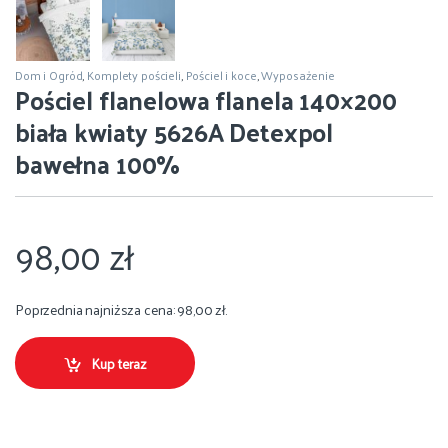
Dom i Ogród
,
Komplety pościeli
,
Pościel i koce
,
Wyposażenie
Pościel flanelowa flanela 140×200
biała kwiaty 5626A Detexpol
bawełna 100%
98,00
zł
Poprzednia najniższa cena:
98,00
zł
.
Kup teraz