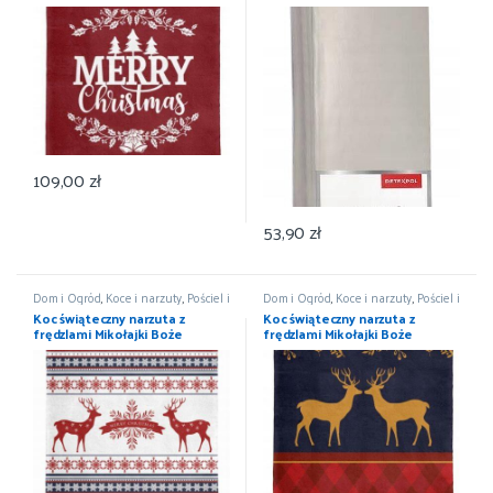
Narodzenie 150×200
DETEXPOL
109,00
zł
53,90
zł
Dom i Ogród
,
Koce i narzuty
,
Pościel i
Dom i Ogród
,
Koce i narzuty
,
Pościel i
koce
,
Wyposażenie
koce
,
Wyposażenie
Koc świąteczny narzuta z
Koc świąteczny narzuta z
frędzlami Mikołajki Boże
frędzlami Mikołajki Boże
Narodzenie 150×200
Narodzenie 150×200