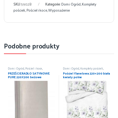
SKU:
5902B
Kategorie:
Dom i Ogród
,
Komplety
pościeli
,
Pościel i koce
,
Wyposażenie
Podobne produkty
Dom i Ogród
,
Pościel i koce
,
Dom i Ogród
,
Komplety pościeli
,
Prześcieradła
,
Wyposażenie
Pościel i koce
,
Wyposażenie
PRZEŚCIERADŁO SATYNOWE
Pościel flanelowa 220×200 biała
PURE 220X200 beżowe
kwiaty polne
DETEXPOL