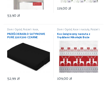
119,00
zł
53,90
zł
Dom i Ogród
,
Pościel i koce
,
Dom i Ogród
,
Koce i narzuty
,
Pościel i
Prześcieradła
,
Wyposażenie
koce
,
Wyposażenie
PRZEŚCIERADŁO SATYNOWE
Koc świąteczny narzuta z
PURE 220X200 CZARNE
frędzlami Mikołajki Boże
DETEXPOL
Narodzenie 150×200
52,99
zł
109,00
zł