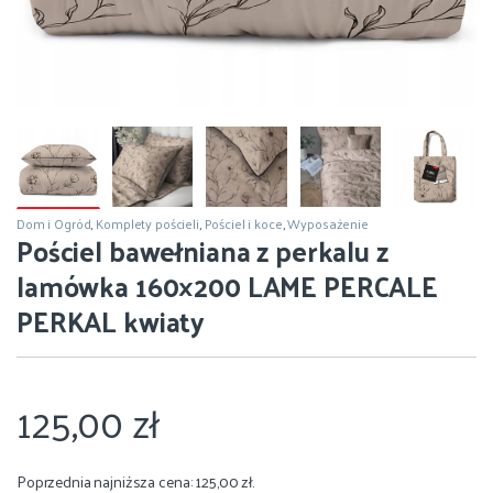
Dom i Ogród
,
Komplety pościeli
,
Pościel i koce
,
Wyposażenie
Pościel bawełniana z perkalu z
lamówka 160×200 LAME PERCALE
PERKAL kwiaty
125,00
zł
Poprzednia najniższa cena:
125,00
zł
.