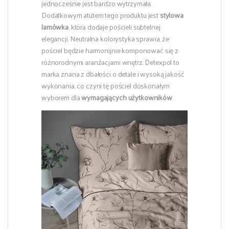
jednocześnie jest bardzo wytrzymała.
Dodatkowym atutem tego produktu jest
stylowa
lamówka
, która dodaje pościeli subtelnej
elegancji. Neutralna kolorystyka sprawia, że
pościel będzie harmonijnie komponować się z
różnorodnymi aranżacjami wnętrz. Detexpol to
marka znana z dbałości o detale i wysoką jakość
wykonania, co czyni tę pościel doskonałym
wyborem dla
wymagających użytkowników
.