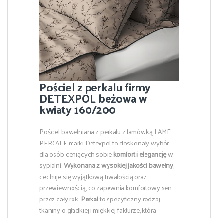
Pościel z perkalu firmy
DETEXPOL beżowa w
kwiaty 160/200
Pościel bawełniana z perkalu z lamówką LAME
PERCALE marki Detexpol to doskonały wybór
dla osób ceniących sobie
komfort i elegancję
w
sypialni.
Wykonana z wysokiej jakości bawełny
,
cechuje się wyjątkową trwałością oraz
przewiewnością, co zapewnia komfortowy sen
przez cały rok.
Perkal
to specyficzny rodzaj
tkaniny o gładkiej i miękkiej fakturze, która