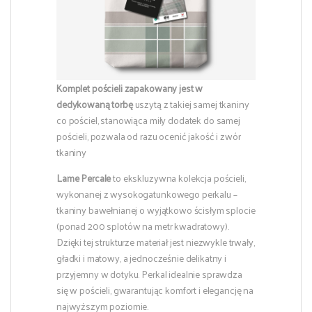
Komplet pościeli zapakowany jest w
dedykowaną torbę
uszytą z takiej samej tkaniny
co pościel, stanowiąca miły dodatek do samej
pościeli, pozwala od razu ocenić jakość i zwór
tkaniny
Lame Percale
to ekskluzywna kolekcja pościeli,
wykonanej z wysokogatunkowego perkalu –
tkaniny bawełnianej o wyjątkowo ścisłym splocie
(ponad 200 splotów na metr kwadratowy).
Dzięki tej strukturze materiał jest niezwykle trwały,
gładki i matowy, a jednocześnie delikatny i
przyjemny w dotyku. Perkal idealnie sprawdza
się w pościeli, gwarantując komfort i elegancję na
najwyższym poziomie.