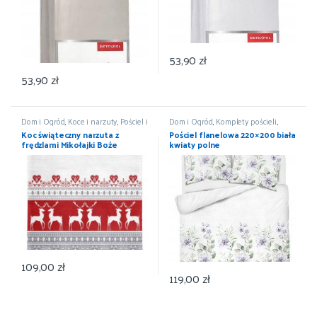
53,90
zł
53,90
zł
Dom i Ogród
,
Koce i narzuty
,
Pościel i
Dom i Ogród
,
Komplety pościeli
,
koce
,
Wyposażenie
Pościel i koce
,
Wyposażenie
Koc świąteczny narzuta z
Pościel flanelowa 220×200 biała
frędzlami Mikołajki Boże
kwiaty polne
Narodzenie 150×200
109,00
zł
119,00
zł