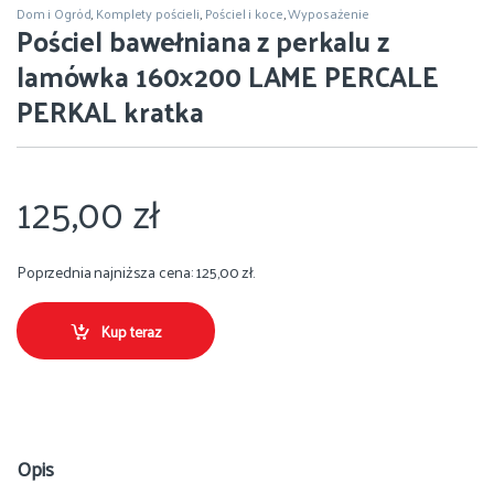
Dom i Ogród
,
Komplety pościeli
,
Pościel i koce
,
Wyposażenie
Pościel bawełniana z perkalu z
lamówka 160×200 LAME PERCALE
PERKAL kratka
125,00
zł
Poprzednia najniższa cena:
125,00
zł
.
Kup teraz
Opis