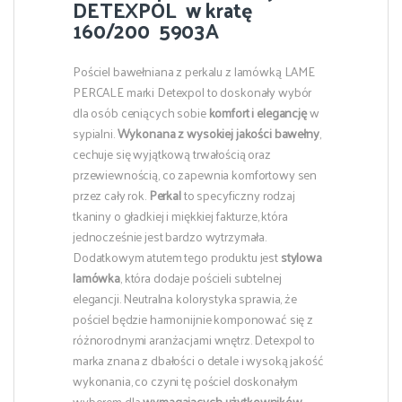
DETEXPOL w kratę
160/200 5903A
Pościel bawełniana z perkalu z lamówką LAME
PERCALE marki Detexpol to doskonały wybór
dla osób ceniących sobie
komfort i elegancję
w
sypialni.
Wykonana z wysokiej jakości bawełny
,
cechuje się wyjątkową trwałością oraz
przewiewnością, co zapewnia komfortowy sen
przez cały rok.
Perkal
to specyficzny rodzaj
tkaniny o gładkiej i miękkiej fakturze, która
jednocześnie jest bardzo wytrzymała.
Dodatkowym atutem tego produktu jest
stylowa
lamówka
, która dodaje pościeli subtelnej
elegancji. Neutralna kolorystyka sprawia, że
pościel będzie harmonijnie komponować się z
różnorodnymi aranżacjami wnętrz. Detexpol to
marka znana z dbałości o detale i wysoką jakość
wykonania, co czyni tę pościel doskonałym
wyborem dla
wymagających użytkowników
.