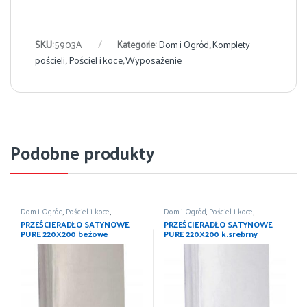
SKU:
5903A
Kategorie:
Dom i Ogród
,
Komplety
pościeli
,
Pościel i koce
,
Wyposażenie
Podobne produkty
Dom i Ogród
,
Pościel i koce
,
Dom i Ogród
,
Pościel i koce
,
Prześcieradła
,
Wyposażenie
Prześcieradła
,
Wyposażenie
PRZEŚCIERADŁO SATYNOWE
PRZEŚCIERADŁO SATYNOWE
PURE 220X200 beżowe
PURE 220X200 k.srebrny
DETEXPOL
DETEXPOL