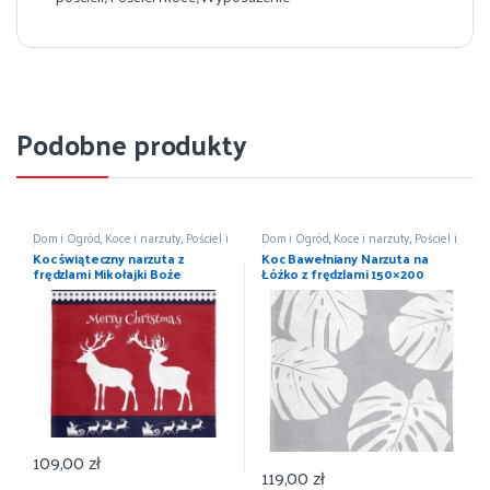
Podobne produkty
Dom i Ogród
,
Koce i narzuty
,
Pościel i
Dom i Ogród
,
Koce i narzuty
,
Pościel i
koce
,
Wyposażenie
koce
,
Wyposażenie
Koc świąteczny narzuta z
Koc Bawełniany Narzuta na
frędzlami Mikołajki Boże
Łóżko z frędzlami 150×200
Narodzenie 150×200
109,00
zł
119,00
zł