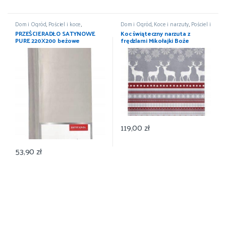
Dom i Ogród
,
Pościel i koce
,
Dom i Ogród
,
Koce i narzuty
,
Pościel i
Prześcieradła
,
Wyposażenie
koce
,
Wyposażenie
PRZEŚCIERADŁO SATYNOWE
Koc świąteczny narzuta z
PURE 220X200 beżowe
frędzlami Mikołajki Boże
DETEXPOL
Narodzenie 150×200
119,00
zł
53,90
zł