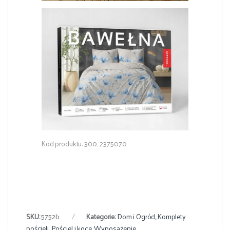
Kod produktu: 300_2375070
SKU:
5752b
Kategorie:
Dom i Ogród
,
Komplety
pościeli
,
Pościel i koce
,
Wyposażenie