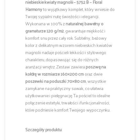
niebieskie kwiaty magnolii – 5752 B – Floral
Harmony
to wyjątkowy komplet, który wniesie do
Twojej sypialni nutę świeżości i elegancji.
Wykonana w 100% z
naturalnej bawełny o
gramaturze 120 g/m2
, gwarantuje miękkość i
komfort snu przez cały rok. Subtelny, beżowy
kolor z delikatnym wzorem niebieskich kwiatów
magnolii nadaje pościeli lekkości i stylowego
charakteru, dopasowując się do różnych
aranżacji wnętrz. Zestaw zawiera
poszwę na
kołdrę w rozmiarze 160×200 cm
oraz dwie
poszewki na poduszki 70×80 cm
, wszystkie
zamykane na praktyczny suwak, co ułatwia
użytkowanie i pielęgnację. Ta pościel to idealne
połączenie estetyki, trwałości i funkcjonalności,
które podniesie komfort Twojego wypoczynku.
Szczegóły produktu: