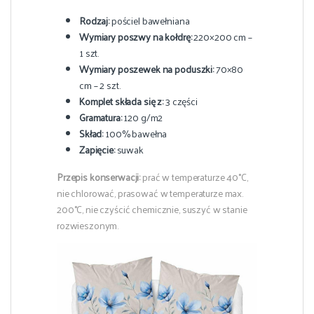
Rodzaj:
pościel bawełniana
Wymiary poszwy na kołdrę:
220×200 cm –
1 szt.
Wymiary poszewek na poduszki:
70×80
cm – 2 szt.
Komplet składa się z:
3 części
Gramatura:
120 g/m2
Skład:
100% bawełna
Zapięcie:
suwak
Przepis konserwacji:
prać w temperaturze 40°C,
nie chlorować, prasować w temperaturze max.
200°C, nie czyścić chemicznie, suszyć w stanie
rozwieszonym.