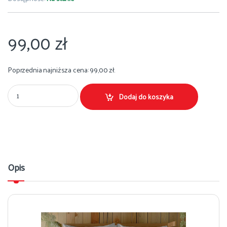
99,00
zł
Poprzednia najniższa cena:
99,00
zł
.
Pościel bawełniana 220x200 beżowa w kwiaty DETEXPOL 5752 B Ilość
Dodaj do koszyka
Opis