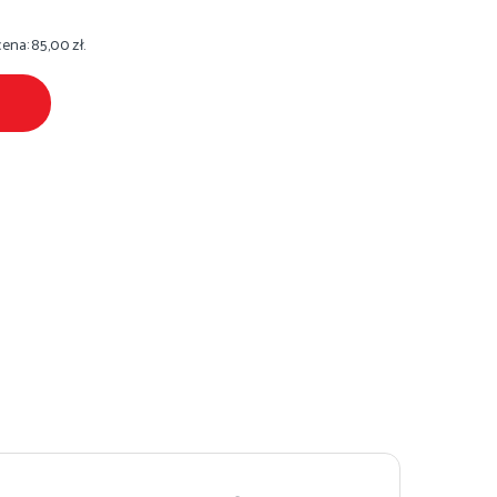
cena:
85,00
zł
.