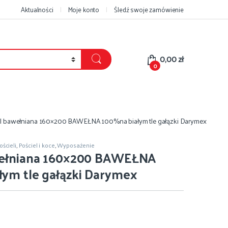
Aktualności
Moje konto
Śledź swoje zamówienie
0,00
zł
0
el bawełniana 160×200 BAWEŁNA 100%na białym tle gałązki Darymex
ścieli
,
Pościel i koce
,
Wyposażenie
wełniana 160×200 BAWEŁNA
łym tle gałązki Darymex