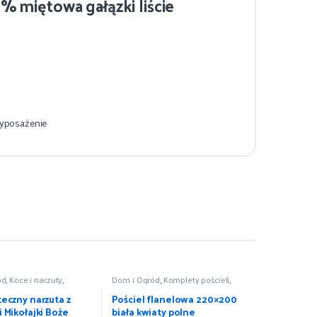
 miętowa gałązki liście
posażenie
ód
,
Koce i narzuty
,
Dom i Ogród
,
Komplety pościeli
,
oce
,
Wyposażenie
Pościel i koce
,
Wyposażenie
teczny narzuta z
Pościel flanelowa 220×200
 Mikołajki Boże
biała kwiaty polne