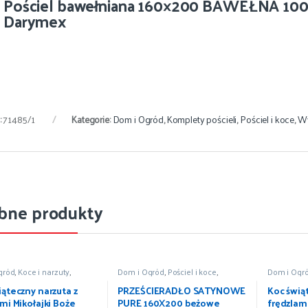
Pościel bawełniana 160×200 BAWEŁNA 100%
Darymex
:
71485/1
Kategorie:
Dom i Ogród
,
Komplety pościeli
,
Pościel i koce
,
Wy
bne produkty
gród
,
Koce i narzuty
,
Dom i Ogród
,
Pościel i koce
,
Dom i Ogr
 koce
,
Wyposażenie
Prześcieradła
,
Wyposażenie
Pościel i k
iąteczny narzuta z
PRZEŚCIERADŁO SATYNOWE
Koc świą
mi Mikołajki Boże
PURE 160X200 beżowe
frędzlami