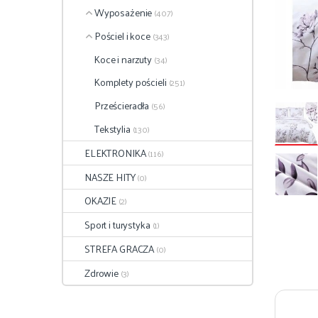
Wyposażenie
(407)
Pościel i koce
(343)
Koce i narzuty
(34)
Komplety pościeli
(251)
Prześcieradła
(56)
Tekstylia
(130)
ELEKTRONIKA
(116)
NASZE HITY
(0)
OKAZJE
(2)
Sport i turystyka
(1)
STREFA GRACZA
(0)
Zdrowie
(3)