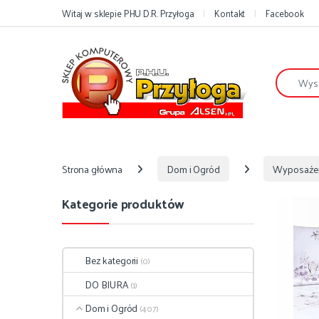
Przejdź do nawigacji
Przejdź do treści
Witaj w sklepie PHU D.R. Przyłoga
Kontakt
Facebook
Szukaj:
Strona główna
Dom i Ogród
Wyposaże
Kategorie produktów
Bez kategorii
(0)
DO BIURA
(1)
Dom i Ogród
(407)