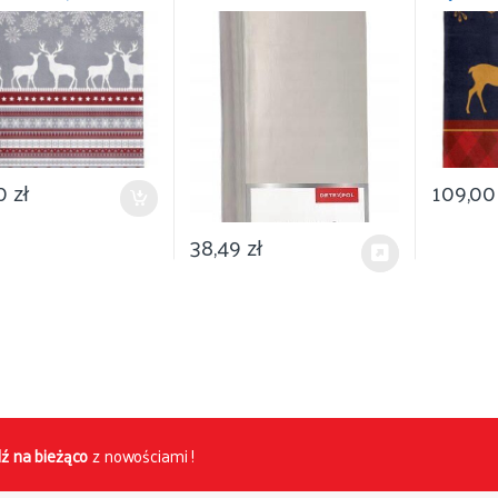
enie 150×200
DETEXPOL
Narodze
00
zł
109,0
38,49
zł
ź na bieżąco
z nowościami !