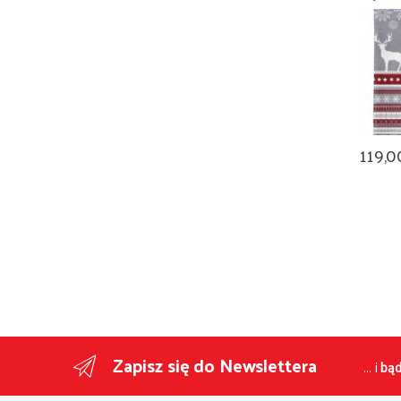
Narodz
119,
Zapisz się do Newslettera
... i
bąd