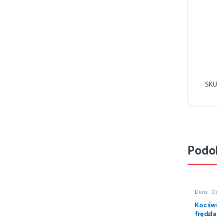
SKU
Podo
Dom i O
Pościel i
Koc św
frędzla