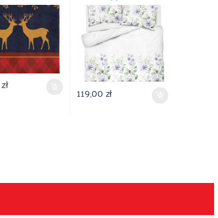
nie 150×200
0
zł
119,00
zł