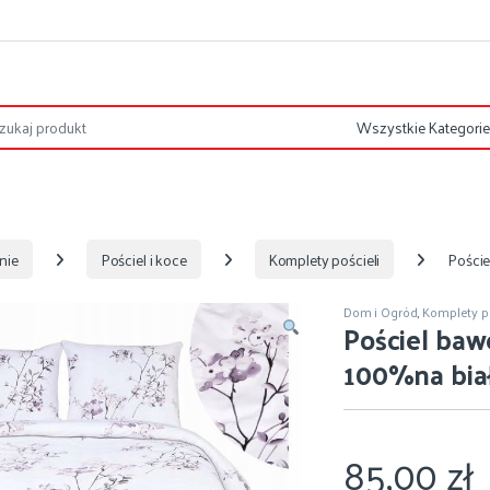
nie
Pościel i koce
Komplety pościeli
Pości
Dom i Ogród
,
Komplety po
Pościel ba
100%na bia
85,00
zł