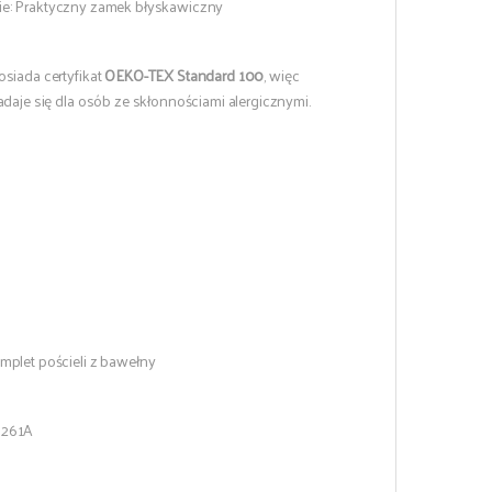
ie: Praktyczny zamek błyskawiczny
osiada certyfikat
OEKO-TEX Standard 100
, więc
adaje się dla osób ze skłonnościami alergicznymi.
mplet pościeli z bawełny
5261A