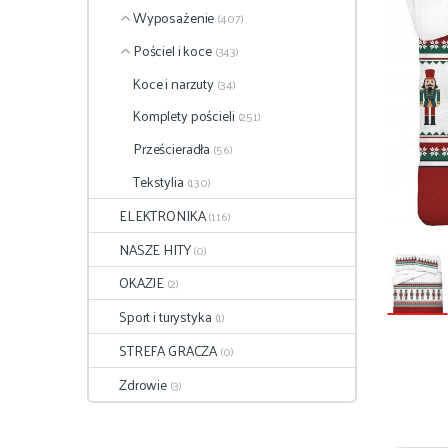
Wyposażenie
(407)
Pościel i koce
(343)
Koce i narzuty
(34)
Komplety pościeli
(251)
Prześcieradła
(56)
Tekstylia
(130)
ELEKTRONIKA
(116)
NASZE HITY
(0)
OKAZJE
(2)
Sport i turystyka
(1)
STREFA GRACZA
(0)
Zdrowie
(3)