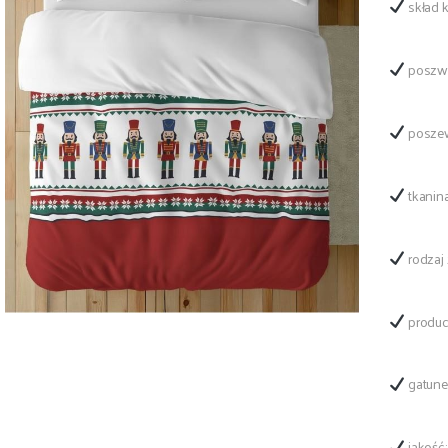
skład 
poszwa
poszew
tkanin
rodzaj 
produc
gatune
jakość: