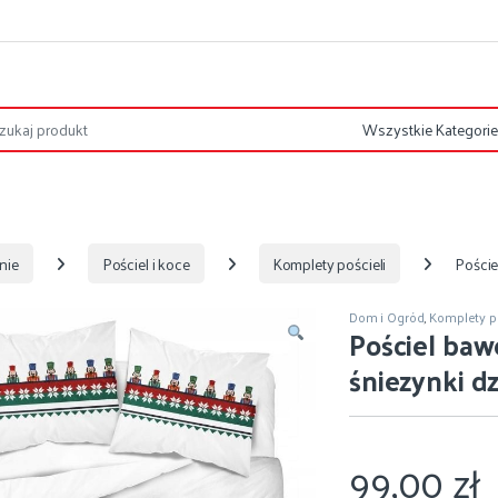
nie
Pościel i koce
Komplety pościeli
Poście
Dom i Ogród
,
Komplety po
Pościel ba
śniezynki d
99,00
zł