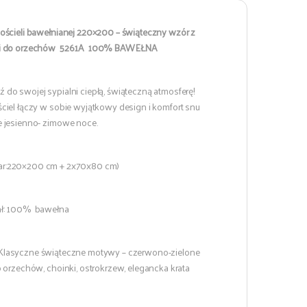
ościeli bawełnianej 220×200 – świąteczny wzór z
i do orzechów 5261A 100% BAWEŁNA
do swojej sypialni ciepłą, świąteczną atmosferę!
ciel łączy w sobie wyjątkowy design i komfort snu
 jesienno- zimowe noce.
r:220×200 cm + 2x70x80 cm)
ał: 100% bawełna
Klasyczne świąteczne motywy – czerwono-zielone
 orzechów, choinki, ostrokrzew, elegancka krata