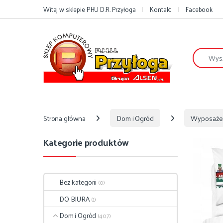
Przejdź do nawigacji
Przejdź do treści
Witaj w sklepie PHU D.R. Przyłoga
Kontakt
Facebook
Szukaj:
Strona główna
Dom i Ogród
Wyposaże
Kategorie produktów
Bez kategorii
(0)
DO BIURA
(1)
Dom i Ogród
(407)