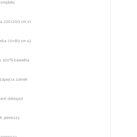
kompletu:
: 220×200 cm x1
ka: 70×80 cm x2
a: 100% bawełna
zapięcia: zamek
ent: detexpol
k: pierwszy
 pierwsza