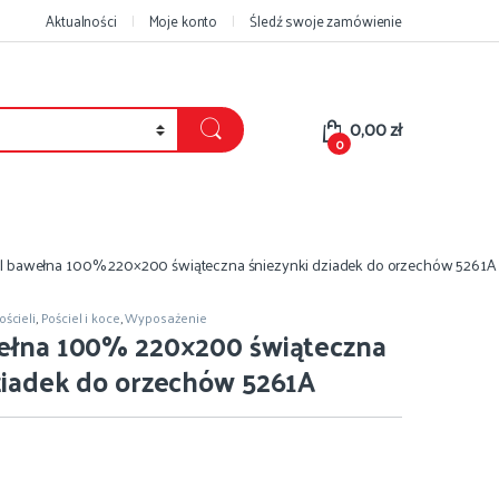
Aktualności
Moje konto
Śledź swoje zamówienie
0,00
zł
0
l bawełna 100% 220×200 świąteczna śniezynki dziadek do orzechów 5261A
ścieli
,
Pościel i koce
,
Wyposażenie
wełna 100% 220×200 świąteczna
ziadek do orzechów 5261A