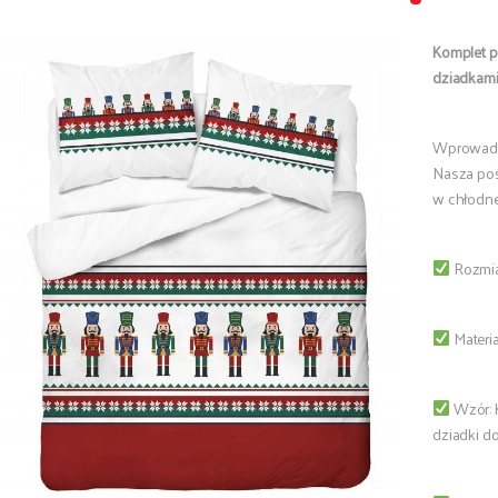
Komplet p
dziadkam
Wprowadź 
Nasza poś
w chłodne
Rozmia
Materi
Wzór: 
dziadki do