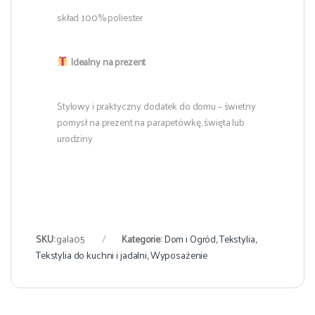
skład 100% poliester
Idealny na prezent
Stylowy i praktyczny dodatek do domu – świetny
pomysł na prezent na parapetówkę, święta lub
urodziny.
SKU:
gala05
Kategorie:
Dom i Ogród
,
Tekstylia
,
Tekstylia do kuchni i jadalni
,
Wyposażenie