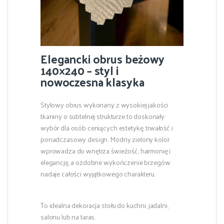
Elegancki obrus beżowy
140×240 – styl i
nowoczesna klasyka
Stylowy obrus wykonany z wysokiej jakości
tkaniny o subtelnej strukturze to doskonały
wybór dla osób ceniących estetykę, trwałość i
ponadczasowy design. Modny zielony kolor
wprowadza do wnętrza świeżość, harmonię i
elegancję, a ozdobne wykończenie brzegów
nadaje całości wyjątkowego charakteru.
To idealna dekoracja stołu do kuchni, jadalni,
salonu lub na taras.