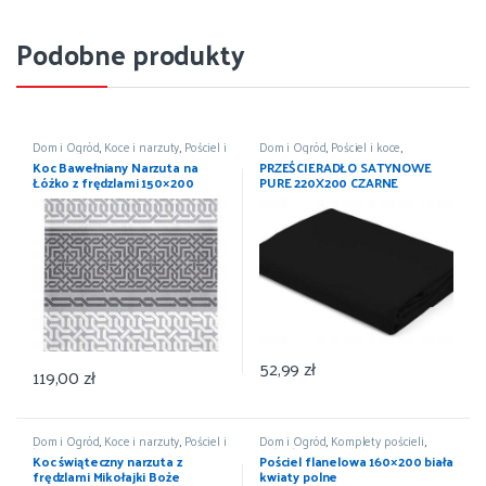
Podobne produkty
Dom i Ogród
,
Koce i narzuty
,
Pościel i
Dom i Ogród
,
Pościel i koce
,
koce
,
Wyposażenie
Prześcieradła
,
Wyposażenie
Koc Bawełniany Narzuta na
PRZEŚCIERADŁO SATYNOWE
Łóżko z frędzlami 150×200
PURE 220X200 CZARNE
DETEXPOL
52,99
zł
119,00
zł
Dom i Ogród
,
Koce i narzuty
,
Pościel i
Dom i Ogród
,
Komplety pościeli
,
koce
,
Wyposażenie
Pościel i koce
,
Wyposażenie
Koc świąteczny narzuta z
Pościel flanelowa 160×200 biała
frędzlami Mikołajki Boże
kwiaty polne