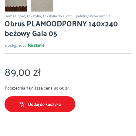
Dom i Ogród
,
Tekstylia
,
Tekstylia do kuchni i jadalni
,
Wyposażenie
Obrus PLAMOODPORNY 140×240
beżowy Gala 05
Dostępność:
Na stanie
89,00
zł
Poprzednia najniższa cena:
89,00
zł
.
Dodaj do koszyka