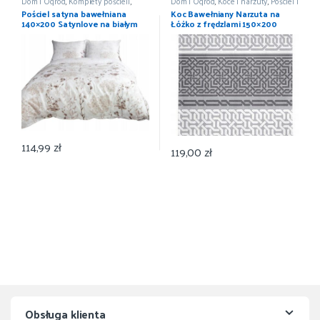
Dom i Ogród
,
Komplety pościeli
,
Dom i Ogród
,
Koce i narzuty
,
Pościel i
Pościel i koce
,
Wyposażenie
koce
,
Wyposażenie
Pościel satyna bawełniana
Koc Bawełniany Narzuta na
140×200 Satynlove na białym
Łóżko z frędzlami 150×200
tle liście 1534/1
114,99
zł
119,00
zł
Obsługa klienta