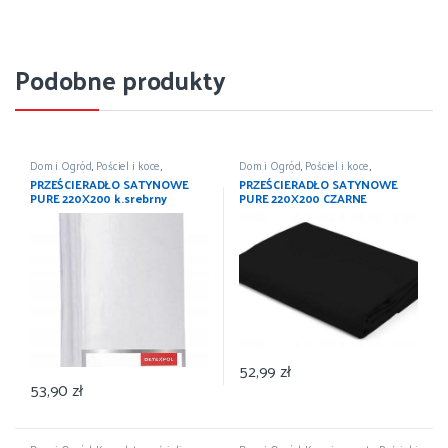
Podobne produkty
Dom i Ogród
,
Pościel i koce
,
Dom i Ogród
,
Pościel i koce
,
Prześcieradła
,
Wyposażenie
Prześcieradła
,
Wyposażenie
PRZEŚCIERADŁO SATYNOWE
PRZEŚCIERADŁO SATYNOWE
PURE 220X200 k.srebrny
PURE 220X200 CZARNE
DETEXPOL
DETEXPOL
52,99
zł
53,90
zł