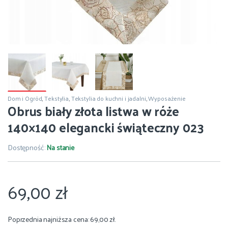
Dom i Ogród
,
Tekstylia
,
Tekstylia do kuchni i jadalni
,
Wyposażenie
Obrus biały złota listwa w róże
140×140 elegancki świąteczny 023
Dostępność:
Na stanie
69,00
zł
Poprzednia najniższa cena:
69,00
zł
.