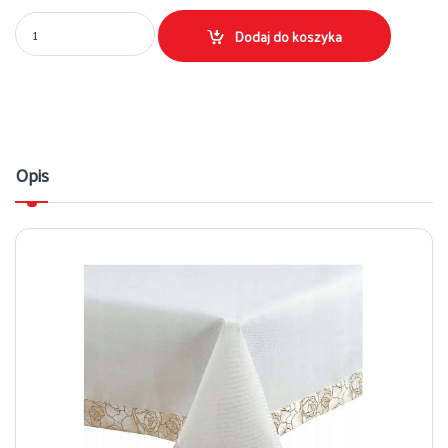
Obrus biały złota listwa w róże 140x140 elegancki świąteczny 023 Ilość
Dodaj do koszyka
Opis