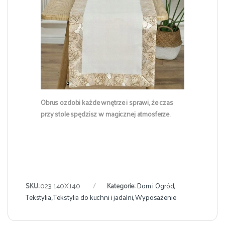
Obrus ozdobi każde wnętrze i sprawi, że czas
przy stole spędzisz w magicznej atmosferze.
SKU:
023 140X140
Kategorie:
Dom i Ogród
,
Tekstylia
,
Tekstylia do kuchni i jadalni
,
Wyposażenie