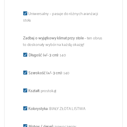
Uniwersalny – pasuje do różnych aranżacji
stołu
Zadbaj o wyjątkowy klimat przy stole
– ten obrus
to doskonały wybór na każdą okazję!
Długość (+/- 3 cm):
140
Szerokość (+/- 3 cm):
140
Kształt:
prostokąt
Kolorystyka:
BIAŁY ZŁOTA LISTWA
Motyw / deseń:
nowoczesny