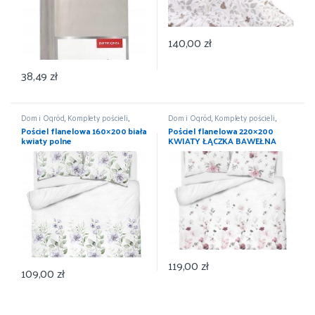
140,00
zł
38,49
zł
Dom i Ogród
,
Komplety pościeli
,
Dom i Ogród
,
Komplety pościeli
,
Pościel i koce
,
Wyposażenie
Pościel i koce
,
Wyposażenie
Pościel flanelowa 160×200 biała
Pościel flanelowa 220×200
kwiaty polne
KWIATY ŁĄCZKA BAWEŁNA
100%
119,00
zł
109,00
zł