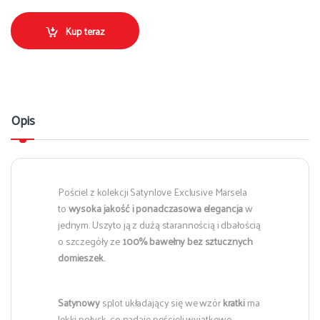
Kup teraz
Opis
Pościel z kolekcji Satynlove Exclusive Marsela
to
wysoka jakość i ponadczasowa elegancja
w
jednym. Uszyto ją z dużą starannością i dbałością
o szczegóły ze
100% bawełny bez sztucznych
domieszek.
Satynowy
splot układający się we wzór
kratki
ma
lekki połysk, co nadaje pościeli wyjątkowo