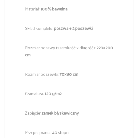
Materiał:
100% bawełna
Skład kompletu:
poszwa + 2 poszewki
Rozmiar poszwy (szerokość x długość):
220×200
cm
Rozmiar poszewki:
70×80 cm
Gramatura:
120 g/m2
Zapięcie:
zamek błyskawiczny
Przepis prania: 40 stopni