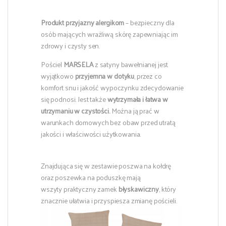
Produkt przyjazny alergikom
– bezpieczny dla
osób mających wrażliwą skórę zapewniając im
zdrowy i czysty sen.
Pościel
MARSELA
z satyny bawełnianej jest
wyjątkowo
przyjemna w dotyku
, przez co
komfort snu i jakość wypoczynku zdecydowanie
się podnosi. Jest także
wytrzymała i łatwa w
utrzymaniu w czystości.
Można ją prać w
warunkach domowych bez obaw przed utratą
jakości i właściwości użytkowania.
Znajdująca się w zestawie poszwa na kołdrę
oraz poszewka na poduszkę mają
wszyty praktyczny zamek
błyskawiczny
, który
znacznie ułatwia i przyspiesza zmianę pościeli.