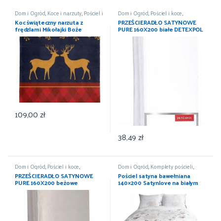
Dom i Ogród
,
Koce i narzuty
,
Pościel i
Dom i Ogród
,
Pościel i koce
,
koce
,
Wyposażenie
Prześcieradła
,
Wyposażenie
Koc świąteczny narzuta z
PRZEŚCIERADŁO SATYNOWE
frędzlami Mikołajki Boże
PURE 160X200 białe DETEXPOL
Narodzenie 150×200
109,00
zł
38,49
zł
Dom i Ogród
,
Pościel i koce
,
Dom i Ogród
,
Komplety pościeli
,
Prześcieradła
,
Wyposażenie
Pościel i koce
,
Wyposażenie
PRZEŚCIERADŁO SATYNOWE
Pościel satyna bawełniana
PURE 160X200 beżowe
140×200 Satynlove na białym
DETEXPOL
tle liście 1534/1