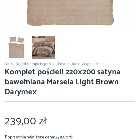
Dom i Ogród
,
Komplety pościeli
,
Pościel i koce
,
Wyposażenie
Komplet pościeli 220×200 satyna
bawełniana Marsela Light Brown
Darymex
239,00
zł
Poprzednia najniższa cena:
239,00
zł
.