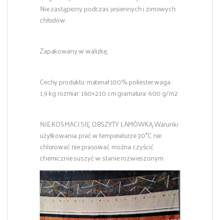
Nie zastąpiony podczas jesiennych i zimowych
chłodów.
Zapakowany w walizkę,
Cechy produktu: materiał:100% poliester waga:
1,9 kg rozmiar: 160×210 cm gramatura: 600 g/m2
NIE KOSMACI SIĘ OBSZYTY LAMÓWKĄ Warunki
użytkowania: prać w temperaturze 30*C nie
chlorować nie prasować można czyścić
chemicznie suszyć w stanie rozwieszonym