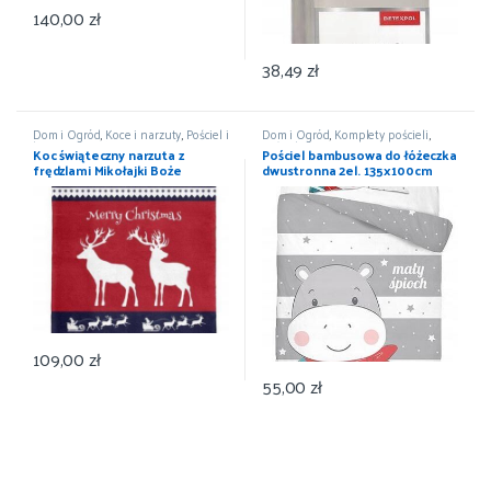
140,00
zł
38,49
zł
Dom i Ogród
,
Koce i narzuty
,
Pościel i
Dom i Ogród
,
Komplety pościeli
,
koce
,
Wyposażenie
Pościel i koce
,
Wyposażenie
Koc świąteczny narzuta z
Pościel bambusowa do łóżeczka
frędzlami Mikołajki Boże
dwustronna 2el. 135x100cm
Narodzenie 150×200
MAYA MOO 3530B
109,00
zł
55,00
zł