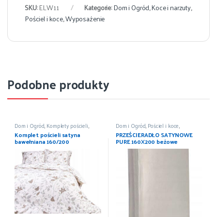
SKU:
ELW11
Kategorie:
Dom i Ogród
,
Koce i narzuty
,
Pościel i koce
,
Wyposażenie
Podobne produkty
Dom i Ogród
,
Komplety pościeli
,
Dom i Ogród
,
Pościel i koce
,
Pościel i koce
,
Wyposażenie
Prześcieradła
,
Wyposażenie
Komplet pościeli satyna
PRZEŚCIERADŁO SATYNOWE
bawełniana 160/200
PURE 160X200 beżowe
DETEXPOL