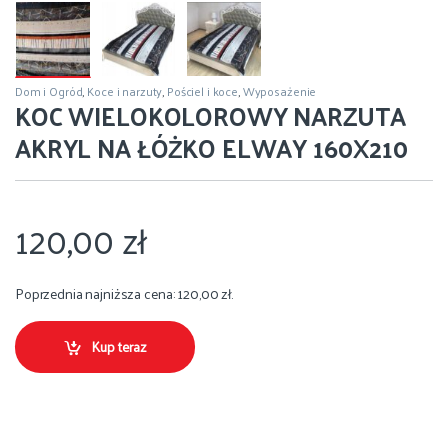
Dom i Ogród
,
Koce i narzuty
,
Pościel i koce
,
Wyposażenie
KOC WIELOKOLOROWY NARZUTA
AKRYL NA ŁÓŻKO ELWAY 160X210
120,00
zł
Poprzednia najniższa cena:
120,00
zł
.
Kup teraz