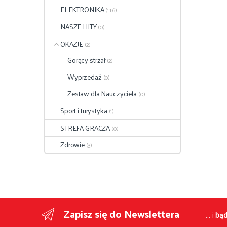
ELEKTRONIKA
(116)
NASZE HITY
(0)
OKAZJE
(2)
Gorący strzał
(2)
Wyprzedaż
(0)
Zestaw dla Nauczyciela
(0)
Sport i turystyka
(1)
STREFA GRACZA
(0)
Zdrowie
(3)
Zapisz się do Newslettera
... i
bąd