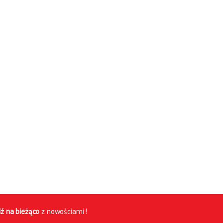
ź na bieżąco
z nowościami !