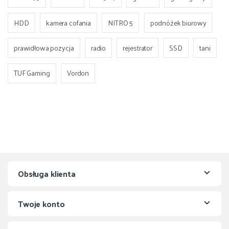
HDD
kamera cofania
NITRO 5
podnóżek biurowy
prawidłowa pozycja
radio
rejestrator
SSD
tani
TUF Gaming
Vordon
Obsługa klienta
Twoje konto