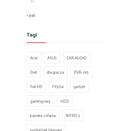
31
« paź
Tagi
Acer
ASUS
CAR-AUDIO
Dell
dla gracza
DVR-195
Full HD
FX504
gadżet
gamingowy
HDD
kamera cofania
NITRO 5
podnóżek biurowy