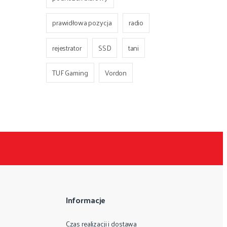
prawidłowa pozycja
radio
rejestrator
SSD
tani
TUF Gaming
Vordon
Informacje
Czas realizacji i dostawa