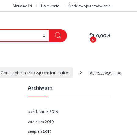
Aktualności
Moje konto
Śledź swoje zamówienie
0,00
zł
0
Obrus gobelin 140×240 cm letni bukiet
18512535956_1.jpg
Archiwum
październik 2019
wrzesień 2019
sierpień 2019