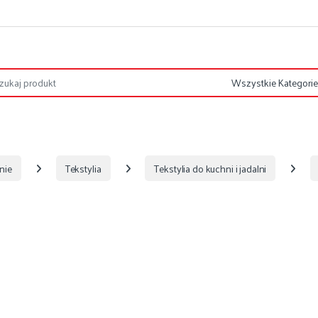
nie
Tekstylia
Tekstylia do kuchni i jadalni