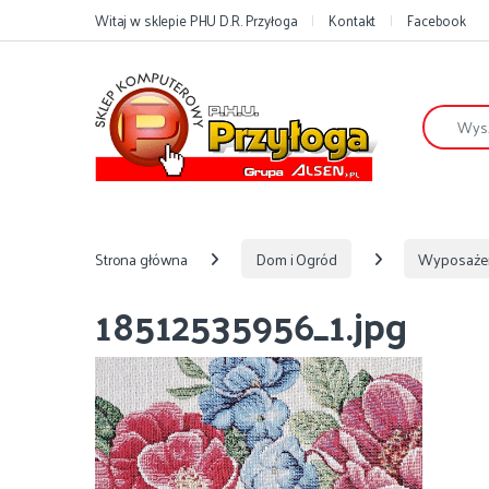
Przejdź do nawigacji
Przejdź do treści
Witaj w sklepie PHU D.R. Przyłoga
Kontakt
Facebook
Szukaj:
Strona główna
Dom i Ogród
Wyposaże
18512535956_1.jpg