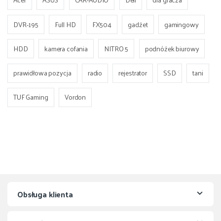
DVR-195
Full HD
FX504
gadżet
gamingowy
HDD
kamera cofania
NITRO 5
podnóżek biurowy
prawidłowa pozycja
radio
rejestrator
SSD
tani
TUF Gaming
Vordon
Obsługa klienta