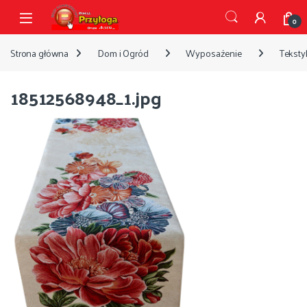
Przejdź do nawigacji
Przejdź do treści
Open
0
Strona główna
Dom i Ogród
Wyposażenie
Tekstyl
18512568948_1.jpg