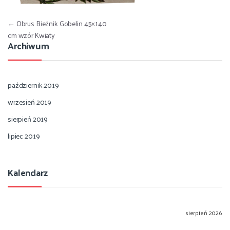
Nawigacja wpisu
←
Obrus Bieżnik Gobelin 45×140
cm wzór Kwiaty
Archiwum
październik 2019
wrzesień 2019
sierpień 2019
lipiec 2019
Kalendarz
sierpień 2026