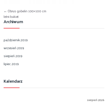
Nawigacja wpisu
←
Obrus gobelin 100×100 cm
letni bukiet
Archiwum
październik 2019
wrzesień 2019
sierpień 2019
lipiec 2019
Kalendarz
sierpień 2026