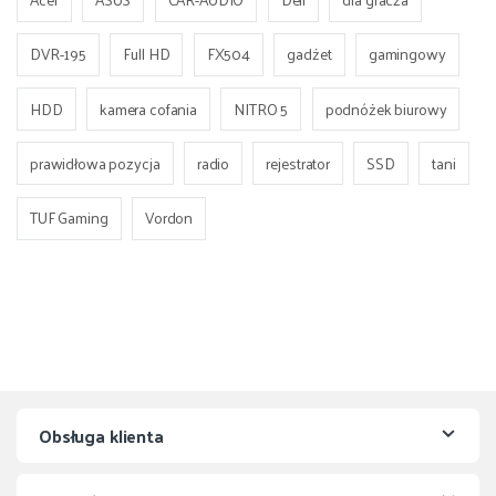
DVR-195
Full HD
FX504
gadżet
gamingowy
HDD
kamera cofania
NITRO 5
podnóżek biurowy
prawidłowa pozycja
radio
rejestrator
SSD
tani
TUF Gaming
Vordon
Obsługa klienta