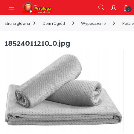
Przejdź do nawigacji
Przejdź do treści
Open
0
Strona główna
Dom i Ogród
Wyposażenie
Pościel
18524011210_0.jpg