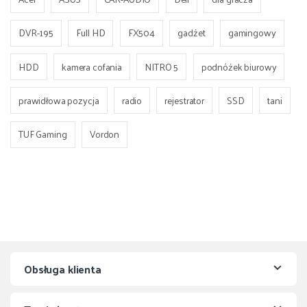
DVR-195
Full HD
FX504
gadżet
gamingowy
HDD
kamera cofania
NITRO 5
podnóżek biurowy
prawidłowa pozycja
radio
rejestrator
SSD
tani
TUF Gaming
Vordon
Obsługa klienta