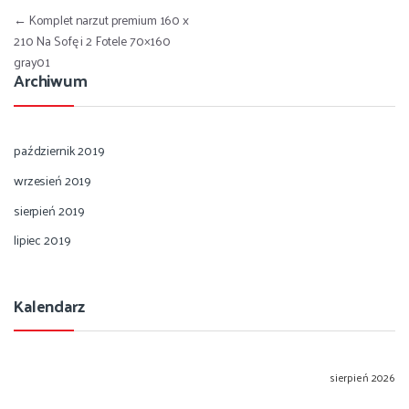
Nawigacja wpisu
←
Komplet narzut premium 160 x
210 Na Sofę i 2 Fotele 70×160
gray01
Archiwum
październik 2019
wrzesień 2019
sierpień 2019
lipiec 2019
Kalendarz
sierpień 2026