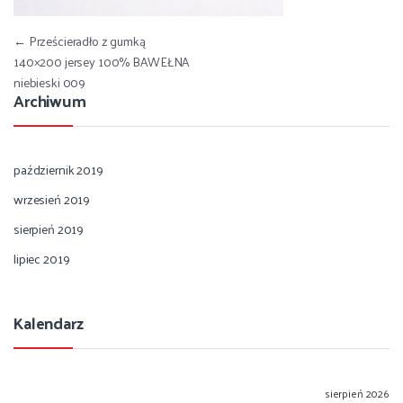
Nawigacja wpisu
←
Prześcieradło z gumką
140×200 jersey 100% BAWEŁNA
niebieski 009
Archiwum
październik 2019
wrzesień 2019
sierpień 2019
lipiec 2019
Kalendarz
sierpień 2026