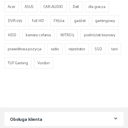
Acer
ASUS
CAR-AUDIO
Dell
dla gracza
DVR-195
Full HD
FX504
gadżet
gamingowy
HDD
kamera cofania
NITRO 5
podnóżek biurowy
prawidłowa pozycja
radio
rejestrator
SSD
tani
TUF Gaming
Vordon
Obsługa klienta