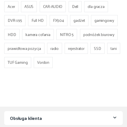
Acer
ASUS
CAR-AUDIO
Dell
dla gracza
DVR-195
Full HD
FX504
gadżet
gamingowy
HDD
kamera cofania
NITRO 5
podnóżek biurowy
prawidłowa pozycja
radio
rejestrator
SSD
tani
TUF Gaming
Vordon
Obsługa klienta