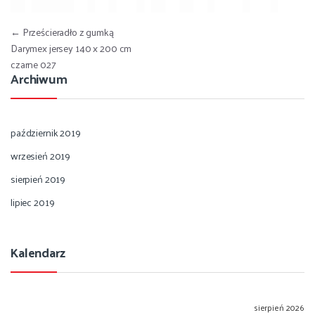
Nawigacja wpisu
←
Prześcieradło z gumką
Darymex jersey 140 x 200 cm
czarne 027
Archiwum
październik 2019
wrzesień 2019
sierpień 2019
lipiec 2019
Kalendarz
sierpień 2026