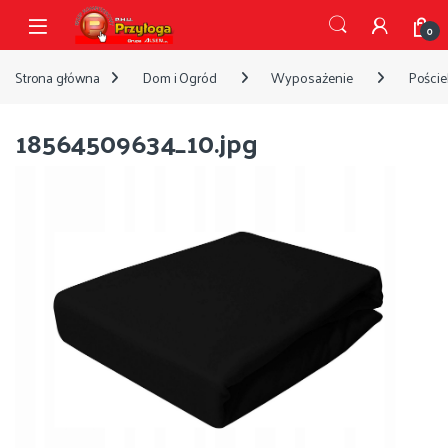
Przejdź do nawigacji
Przejdź do treści
Open
0
Strona główna
Dom i Ogród
Wyposażenie
Pościel
18564509634_10.jpg