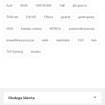
Acer
ASUS
CAR-AUDIO
Dell
dla gracza
DVR-195
Full HD
FX504
gadżet
gamingowy
HDD
kamera cofania
NITRO 5
podnóżek biurowy
prawidłowa pozycja
radio
rejestrator
SSD
tani
TUF Gaming
Vordon
Obsługa klienta