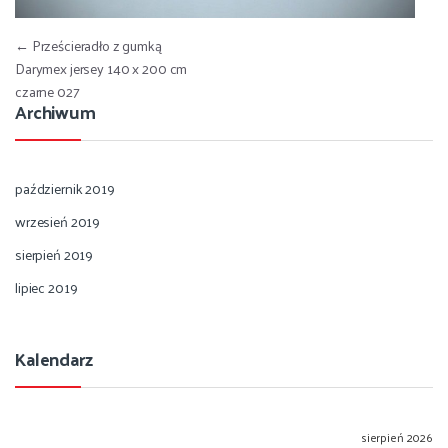
Nawigacja wpisu
←
Prześcieradło z gumką
Darymex jersey 140 x 200 cm
czarne 027
Archiwum
październik 2019
wrzesień 2019
sierpień 2019
lipiec 2019
Kalendarz
sierpień 2026