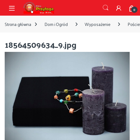
Przejdź do nawigacji
Przejdź do treści
Open
0
Strona główna
Dom i Ogród
Wyposażenie
Pościel
18564509634_9.jpg