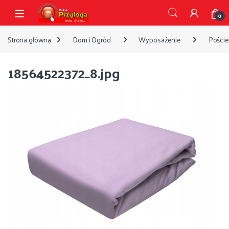
Przejdź do nawigacji
Przejdź do treści
Open
0
Strona główna
Dom i Ogród
Wyposażenie
Pościel
18564522372_8.jpg