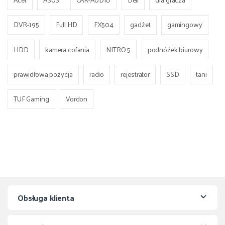
DVR-195
Full HD
FX504
gadżet
gamingowy
HDD
kamera cofania
NITRO 5
podnóżek biurowy
prawidłowa pozycja
radio
rejestrator
SSD
tani
TUF Gaming
Vordon
Obsługa klienta