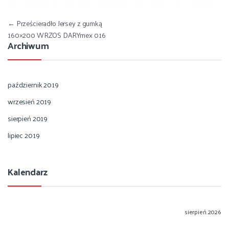
Nawigacja wpisu
←
Prześcieradło Jersey z gumką
160×200 WRZOS DARYmex 016
Archiwum
październik 2019
wrzesień 2019
sierpień 2019
lipiec 2019
Kalendarz
sierpień 2026