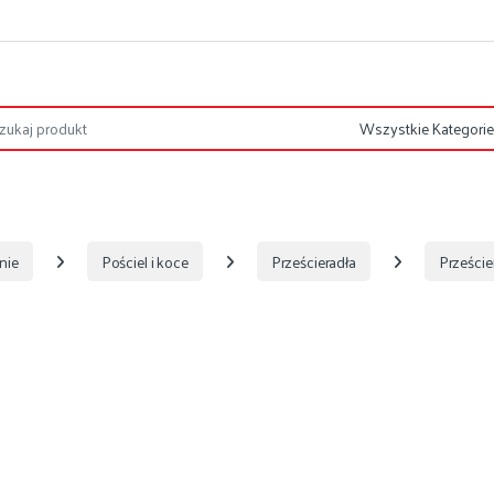
nie
Pościel i koce
Prześcieradła
Prześci