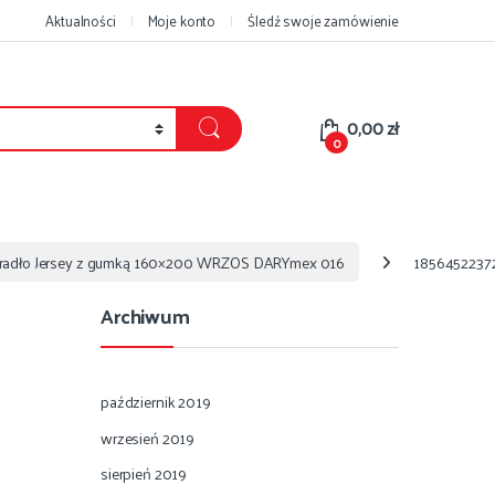
Aktualności
Moje konto
Śledź swoje zamówienie
0,00
zł
0
eradło Jersey z gumką 160×200 WRZOS DARYmex 016
18564522372
Archiwum
październik 2019
wrzesień 2019
sierpień 2019