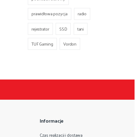
prawidłowa pozycja
radio
rejestrator
SSD
tani
TUF Gaming
Vordon
Informacje
Czas realizacji i dostawa