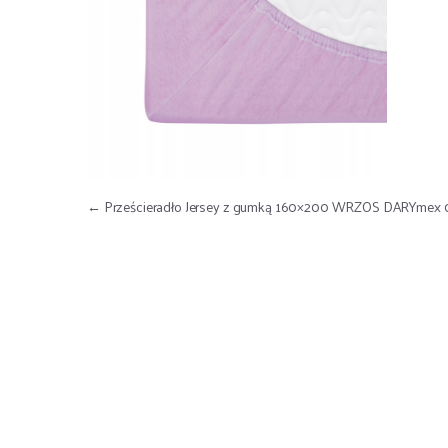
Nawigacja wpisu
←
Prześcieradło Jersey z gumką 160×200 WRZOS DARYmex 