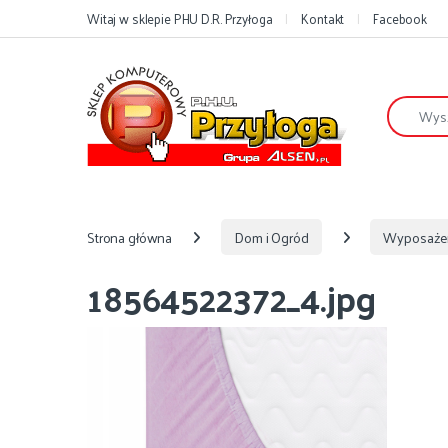
Przejdź do nawigacji
Przejdź do treści
Witaj w sklepie PHU D.R. Przyłoga
Kontakt
Facebook
Szukaj:
Strona główna
Dom i Ogród
Wyposaże
18564522372_4.jpg