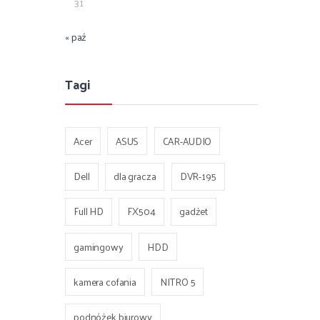
31
« paź
Tagi
Acer
ASUS
CAR-AUDIO
Dell
dla gracza
DVR-195
Full HD
FX504
gadżet
gamingowy
HDD
kamera cofania
NITRO 5
podnóżek biurowy