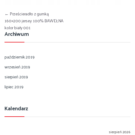
Nawigacja wpisu
←
Prześcieradło z gumką
160×200 jersey 100% BAWEŁNA
kolor biały 001
Archiwum
październik 2019
wrzesień 2019
sierpień 2019
lipiec 2019
Kalendarz
sierpień 2026