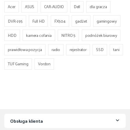
Acer
ASUS
CAR-AUDIO
Dell
dla gracza
DVR-195
Full HD
FX504
gadżet
gamingowy
HDD
kamera cofania
NITRO 5
podnóżek biurowy
prawidłowa pozycja
radio
rejestrator
SSD
tani
TUF Gaming
Vordon
Obsługa klienta