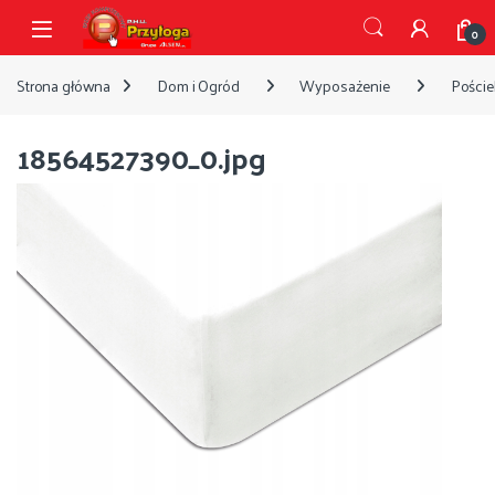
Przejdź do nawigacji
Przejdź do treści
Open
0
Strona główna
Dom i Ogród
Wyposażenie
Pościel
18564527390_0.jpg