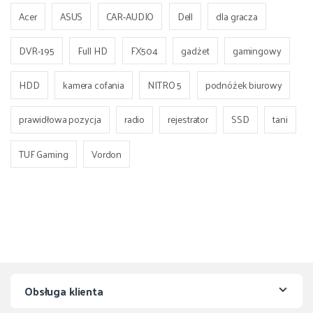
Acer
ASUS
CAR-AUDIO
Dell
dla gracza
DVR-195
Full HD
FX504
gadżet
gamingowy
HDD
kamera cofania
NITRO 5
podnóżek biurowy
prawidłowa pozycja
radio
rejestrator
SSD
tani
TUF Gaming
Vordon
Obsługa klienta