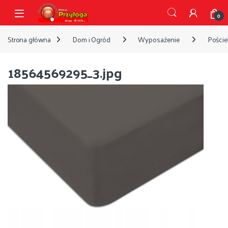
Przejdź do nawigacji
Przejdź do treści
Open
0
Strona główna
Dom i Ogród
Wyposażenie
Pościel
18564569295_3.jpg