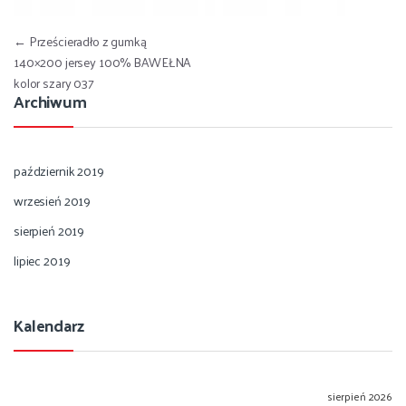
Nawigacja wpisu
←
Prześcieradło z gumką
140×200 jersey 100% BAWEŁNA
kolor szary 037
Archiwum
październik 2019
wrzesień 2019
sierpień 2019
lipiec 2019
Kalendarz
sierpień 2026