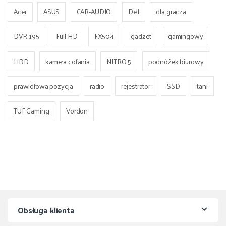
Acer
ASUS
CAR-AUDIO
Dell
dla gracza
DVR-195
Full HD
FX504
gadżet
gamingowy
HDD
kamera cofania
NITRO 5
podnóżek biurowy
prawidłowa pozycja
radio
rejestrator
SSD
tani
TUF Gaming
Vordon
Obsługa klienta