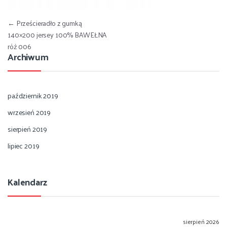
Nawigacja wpisu
←
Prześcieradło z gumką
140×200 jersey 100% BAWEŁNA
róż 006
Archiwum
październik 2019
wrzesień 2019
sierpień 2019
lipiec 2019
Kalendarz
sierpień 2026