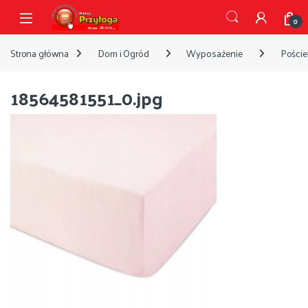
Przejdź do nawigacji
Przejdź do treści
Open
0
Strona główna
Dom i Ogród
Wyposażenie
Pościel
18564581551_0.jpg