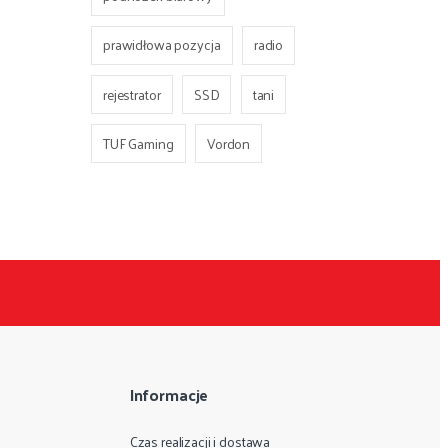
prawidłowa pozycja
radio
rejestrator
SSD
tani
TUF Gaming
Vordon
Informacje
Czas realizacji i dostawa