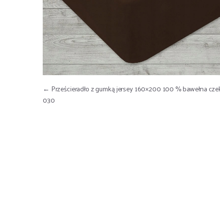
Nawigacja wpisu
←
Prześcieradło z gumką jersey 160×200 100 % bawełna cze
030