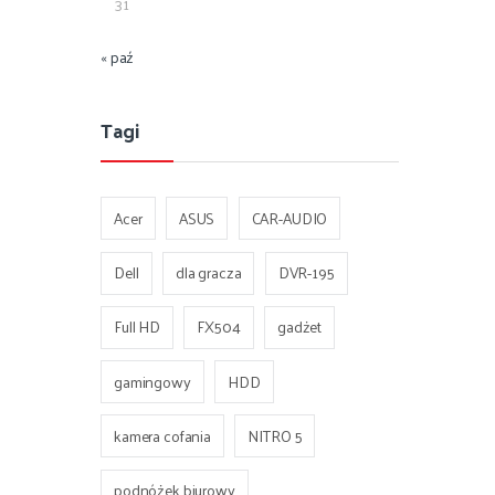
31
« paź
Tagi
Acer
ASUS
CAR-AUDIO
Dell
dla gracza
DVR-195
Full HD
FX504
gadżet
gamingowy
HDD
kamera cofania
NITRO 5
podnóżek biurowy