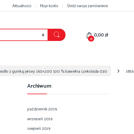
Aktualności
Moje konto
Śledź swoje zamówienie
0,00
zł
0
eradło z gumką jersey 160×200 100 % bawełna czekolada 030
1856
Archiwum
październik 2019
wrzesień 2019
sierpień 2019