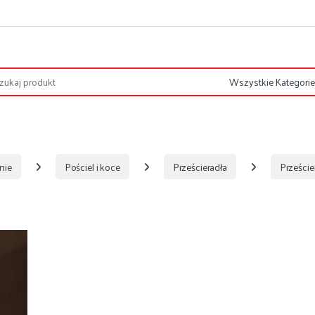
nie
Pościel i koce
Prześcieradła
Prześci