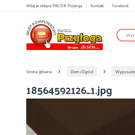
Przejdź do nawigacji
Przejdź do treści
Witaj w sklepie PHU D.R. Przyłoga
Kontakt
Facebook
Szukaj:
Strona główna
Dom i Ogród
Wyposaże
18564592126_1.jpg