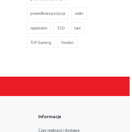
prawidłowa pozycja
radio
rejestrator
SSD
tani
TUF Gaming
Vordon
Informacje
Czas realizacji i dostawa