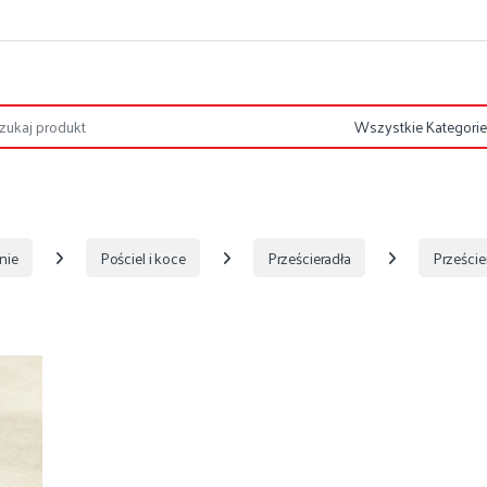
nie
Pościel i koce
Prześcieradła
Prześci