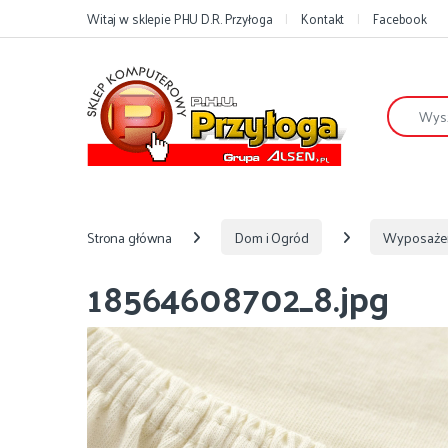
Przejdź do nawigacji
Przejdź do treści
Witaj w sklepie PHU D.R. Przyłoga
Kontakt
Facebook
Szukaj:
Strona główna
Dom i Ogród
Wyposaże
18564608702_8.jpg