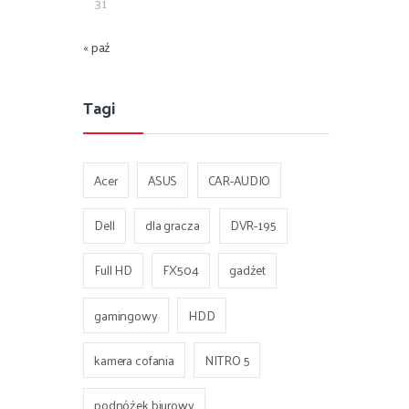
31
« paź
Tagi
Acer
ASUS
CAR-AUDIO
Dell
dla gracza
DVR-195
Full HD
FX504
gadżet
gamingowy
HDD
kamera cofania
NITRO 5
podnóżek biurowy