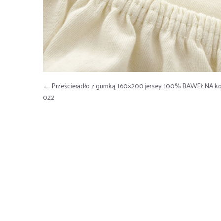
Nawigacja wpisu
←
Prześcieradło z gumką 160×200 jersey 100% BAWEŁNA kol
022