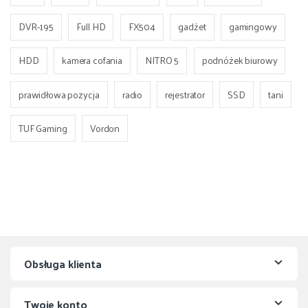
DVR-195
Full HD
FX504
gadżet
gamingowy
HDD
kamera cofania
NITRO 5
podnóżek biurowy
prawidłowa pozycja
radio
rejestrator
SSD
tani
TUF Gaming
Vordon
Obsługa klienta
Twoje konto