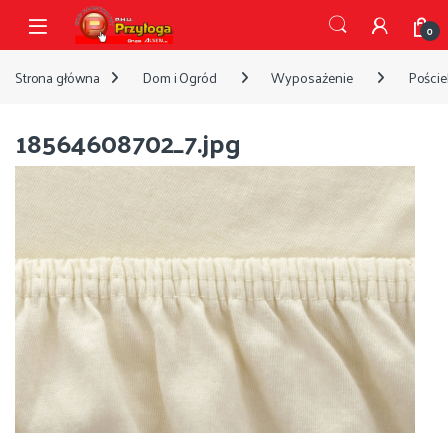
Przejdź do nawigacji
Przejdź do treści
Open
0
Strona główna
Dom i Ogród
Wyposażenie
Pościel
18564608702_7.jpg