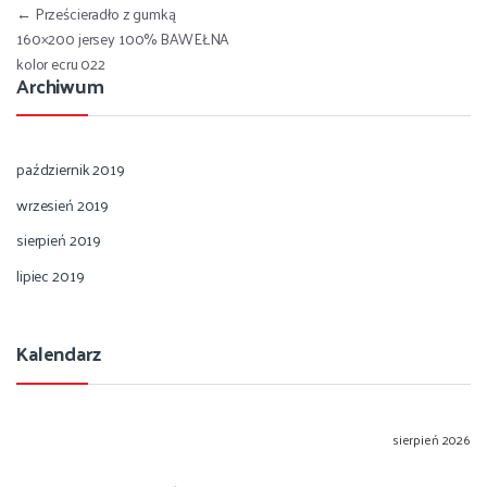
Nawigacja wpisu
←
Prześcieradło z gumką
160×200 jersey 100% BAWEŁNA
kolor ecru 022
Archiwum
październik 2019
wrzesień 2019
sierpień 2019
lipiec 2019
Kalendarz
sierpień 2026