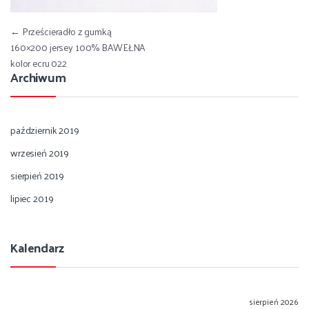
Nawigacja wpisu
←
Prześcieradło z gumką
160×200 jersey 100% BAWEŁNA
kolor ecru 022
Archiwum
październik 2019
wrzesień 2019
sierpień 2019
lipiec 2019
Kalendarz
sierpień 2026