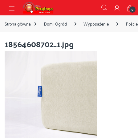
Przejdź do nawigacji
Przejdź do treści
Open
0
Strona główna
Dom i Ogród
Wyposażenie
Pościel
18564608702_1.jpg