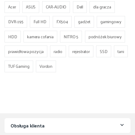
Acer
ASUS
CAR-AUDIO
Dell
dla gracza
DVR-195
Full HD
FX504
gadżet
gamingowy
HDD
kamera cofania
NITRO 5
podnóżek biurowy
prawidłowa pozycja
radio
rejestrator
SSD
tani
TUF Gaming
Vordon
Obsługa klienta