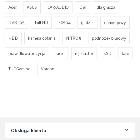
Acer
ASUS
CAR-AUDIO
Dell
dla gracza
DVR-195
Full HD
FX504
gadżet
gamingowy
HDD
kamera cofania
NITRO 5
podnóżek biurowy
prawidłowa pozycja
radio
rejestrator
SSD
tani
TUF Gaming
Vordon
Obsługa klienta