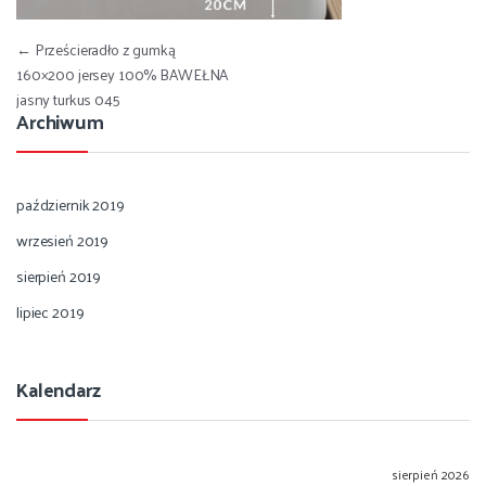
Nawigacja wpisu
←
Prześcieradło z gumką
160×200 jersey 100% BAWEŁNA
jasny turkus 045
Archiwum
październik 2019
wrzesień 2019
sierpień 2019
lipiec 2019
Kalendarz
sierpień 2026