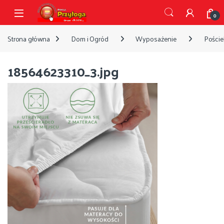
Przejdź do nawigacji
Przejdź do treści
Open
0
Strona główna
Dom i Ogród
Wyposażenie
Pościel
18564623310_3.jpg