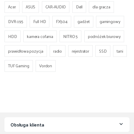
Acer
ASUS
CAR-AUDIO
Dell
dla gracza
DVR-195
Full HD
FX504
gadżet
gamingowy
HDD
kamera cofania
NITRO 5
podnóżek biurowy
prawidłowa pozycja
radio
rejestrator
SSD
tani
TUF Gaming
Vordon
Obsługa klienta