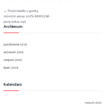
Nawigacja wpisu
←
Prześcieradło z gumką
160×200 jersey 100% BAWEŁNA
jasny turkus 045
Archiwum
październik 2019
wrzesień 2019
sierpień 2019
lipiec 2019
Kalendarz
sierpień 2026