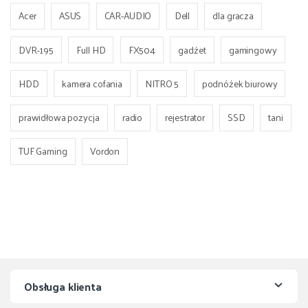
Acer
ASUS
CAR-AUDIO
Dell
dla gracza
DVR-195
Full HD
FX504
gadżet
gamingowy
HDD
kamera cofania
NITRO 5
podnóżek biurowy
prawidłowa pozycja
radio
rejestrator
SSD
tani
TUF Gaming
Vordon
Obsługa klienta