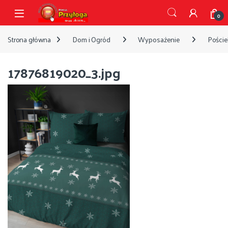
Przejdź do nawigacji
Przejdź do treści
Open
0
Strona główna
Dom i Ogród
Wyposażenie
Pościel
17876819020_3.jpg