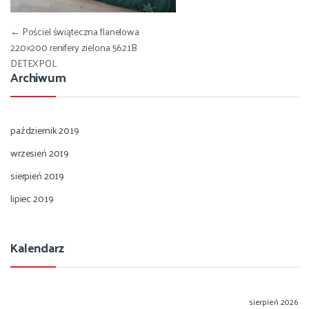
Nawigacja wpisu
←
Pościel świąteczna flanelowa
220×200 renifery zielona 5621B
DETEXPOL
Archiwum
październik 2019
wrzesień 2019
sierpień 2019
lipiec 2019
Kalendarz
sierpień 2026