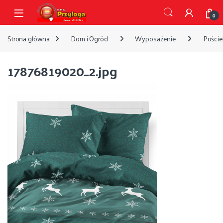
Przejdź do nawigacji
Przejdź do treści
Open
0
Strona główna
Dom i Ogród
Wyposażenie
Pościel
17876819020_2.jpg