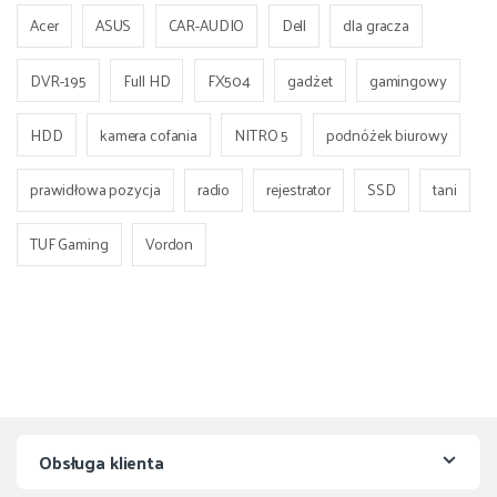
Acer
ASUS
CAR-AUDIO
Dell
dla gracza
DVR-195
Full HD
FX504
gadżet
gamingowy
HDD
kamera cofania
NITRO 5
podnóżek biurowy
prawidłowa pozycja
radio
rejestrator
SSD
tani
TUF Gaming
Vordon
Obsługa klienta