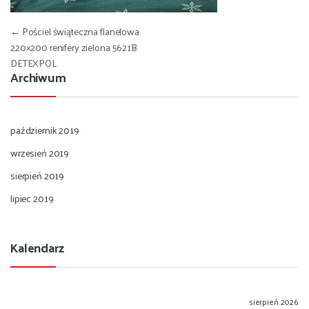
Nawigacja wpisu
←
Pościel świąteczna flanelowa
220×200 renifery zielona 5621B
DETEXPOL
Archiwum
październik 2019
wrzesień 2019
sierpień 2019
lipiec 2019
Kalendarz
sierpień 2026